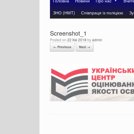
Головна
Новини
Про нас
Вчит
ЗНО (НМТ)
Співпраця із поліцією
Зу
Screenshot_1
Posted on
22 Кві 2018
by
admin
← Previous
Next →