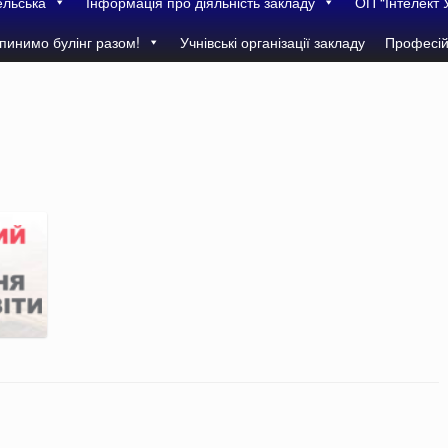
ельська
Інформація про діяльність закладу
ОП “Інтелект 
пинимо булінг разом!
Учнівські організації закладу
Професій