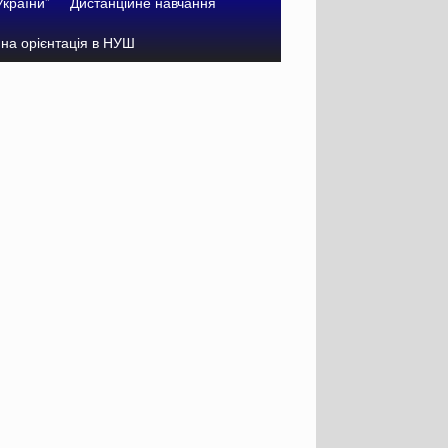
України”
Дистанційне навчання
на орієнтація в НУШ