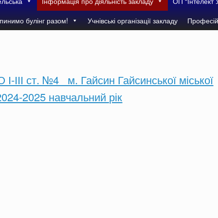
ельська
Інформація про діяльність закладу
ОП “Інтелект 
пинимо булінг разом!
Учнівські організації закладу
Професій
ІІІ ст. №4 м. Гайсин Гайсинської міської
2024-2025 навчальний рік