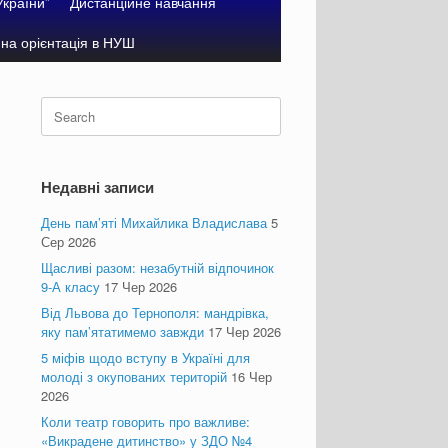
України”
Дистанційне навчання
на орієнтація в НУШ
Search
for:
Недавні записи
День пам’яті Михайлика Владислава
5
Сер 2026
Щасливі разом: незабутній відпочинок
9-А класу
17 Чер 2026
Від Львова до Тернополя: мандрівка,
яку пам’ятатимемо завжди
17 Чер 2026
5 міфів щодо вступу в Україні для
молоді з окупованих територій
16 Чер
2026
Коли театр говорить про важливе:
«Викрадене дитинство» у ЗДО №4