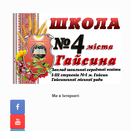
Skip
to
content
Ми в Інтернеті