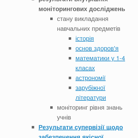
моніторингових досліджень
стану викладання
навчальних предметів
історія
основ здоров'я
математики у 1-4
класах
астрономії
зарубіжної
літератури
моніторинг рівня знань
учнів
Результати супервізії щодо
забезпечення якісної,