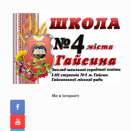
Skip
to
content
Ми в Інтернеті