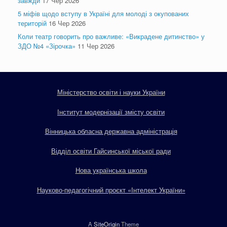
завжди
17 Чер 2026
5 міфів щодо вступу в Україні для молоді з окупованих
територій
16 Чер 2026
Коли театр говорить про важливе: «Викрадене дитинство» у
ЗДО №4 «Зірочка»
11 Чер 2026
Міністерство освіти і науки України
Інститут модернізації змісту освіти
Вінницька обласна державна адміністрація
Відділ освіти Гайсинської міської ради
Нова українська школа
Науково-педагогічний проєкт «Інтелект України»
A
SiteOrigin
Theme