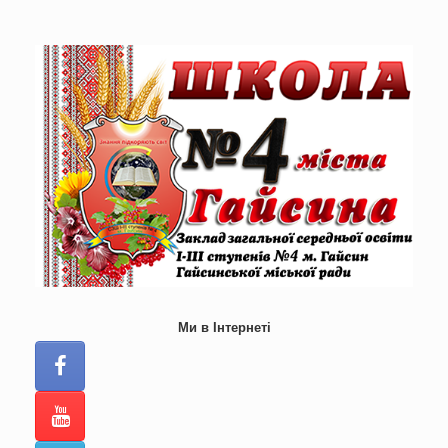
Skip
to
content
Ми в Інтернеті