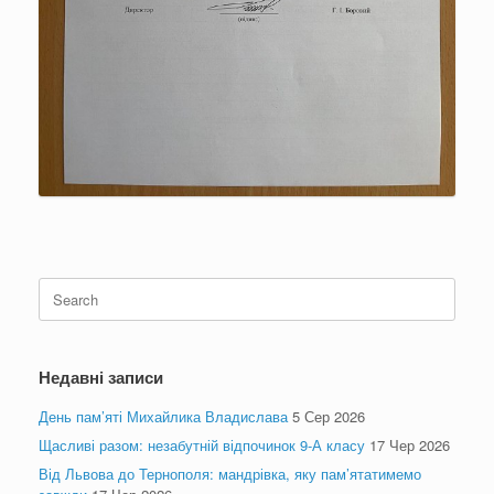
Search
for:
Недавні записи
День пам’яті Михайлика Владислава
5 Сер 2026
Щасливі разом: незабутній відпочинок 9-А класу
17 Чер 2026
Від Львова до Тернополя: мандрівка, яку пам’ятатимемо