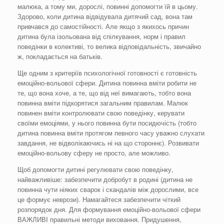
малюка, а тому ми, дорослі, повинні допомогти їй в цьому.
Здорово, коли дитина відвідувала дитячий сад, вона там
привчався до самостійності. Але якщо з якихось причин
дитина була ізольована від спілкування, норм і правил
поведінки в колективі, то велика відповідальність, звичайно
ж, покладається на батьків.
Ще одним з критеріїв психологічної готовності є готовність
емоційно-вольової сфери. Дитина повинна вміти робити не
те, що вона хоче, а те, що від неї вимагають, тобто вона
повинна вміти підкорятися загальним правилам. Малюк
повинен вміти контролювати свою поведінку, керувати
своїми емоціями, у нього повинна бути посидючість (тобто
дитина повинна вміти протягом певного часу уважно слухати
завдання, не відволікаючись ні на що стороннє). Розвивати
емоційно-вольову сферу не просто, але можливо.
Щоб допомогти дитині регулювати свою поведінку,
найважливіше: забезпечити добробут в родині (дитина не
повинна чути ніяких сварок і скандалів між дорослими, все
це формує неврози). Намагайтеся забезпечити чіткий
розпорядок дня. Для формування емоційно-вольової сфери
ВАЖЛИВІ правильні методи виховання. Придушення,