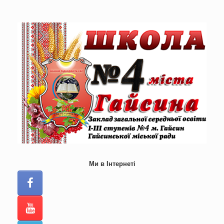
Skip
to
content
Ми в Інтернеті