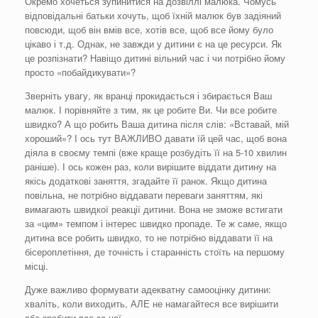
Окремо хочеться зупинитися на дозвіллі малюка. Чомусь
відповідальні батьки хочуть, щоб їхній малюк був задіяний
повсюди, щоб він вмів все, хотів все, щоб все йому було
цікаво і т.д. Однак, не завжди у дитини є на це ресурси. Як
це розпізнати? Навіщо дитині вільний час і чи потрібно йому
просто «побайдикувати»?
Зверніть увагу, як вранці прокидається і збирається Ваш
малюк. І порівняйте з тим, як це робите Ви. Чи все робите
швидко? А що робить Ваша дитина після слів: «Вставай, мій
хороший»? І ось тут ВАЖЛИВО давати їй цей час, щоб вона
діяла в своєму темпі (вже краще розбудіть її на 5-10 хвилин
раніше). І ось кожен раз, коли вирішите віддати дитину на
якісь додаткові заняття, згадайте її ранок. Якщо дитина
повільна, не потрібно віддавати переваги заняттям, які
вимагають швидкої реакції дитини. Вона не зможе встигати
за «цим» темпом і інтерес швидко пропаде. Те ж саме, якщо
дитина все робить швидко, то не потрібно віддавати її на
бісероплетіння, де точність і старанність стоїть на першому
місці.
Дуже важливо формувати адекватну самооцінку дитини:
хваліть, коли виходить, АЛЕ не намагайтеся все вирішити
або зробити все за неї.