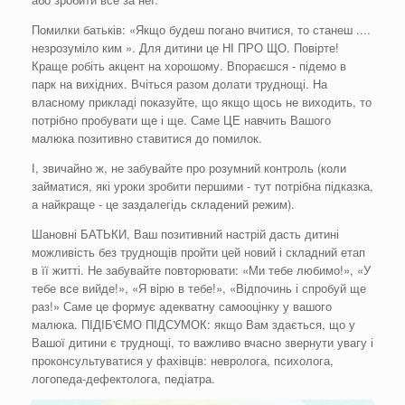
Помилки батьків: «Якщо будеш погано вчитися, то станеш ....
незрозуміло ким ». Для дитини це НІ ПРО ЩО. Повірте!
Краще робіть акцент на хорошому. Впораєшся - підемо в
парк на вихідних. Вчіться разом долати труднощі. На
власному прикладі показуйте, що якщо щось не виходить, то
потрібно пробувати ще і ще. Саме ЦЕ навчить Вашого
малюка позитивно ставитися до помилок.
І, звичайно ж, не забувайте про розумний контроль (коли
займатися, які уроки зробити першими - тут потрібна підказка,
а найкраще - це заздалегідь складений режим).
Шановні БАТЬКИ, Ваш позитивний настрій дасть дитині
можливість без труднощів пройти цей новий і складний етап
в її житті. Не забувайте повторювати: «Ми тебе любимо!», «У
тебе все вийде!», «Я вірю в тебе!», «Відпочинь і спробуй ще
раз!» Саме це формує адекватну самооцінку у вашого
малюка. ПІДІБ'ЄМО ПІДСУМОК: якщо Вам здається, що у
Вашої дитини є труднощі, то важливо вчасно звернути увагу і
проконсультуватися у фахівців: невролога, психолога,
логопеда-дефектолога, педіатра.