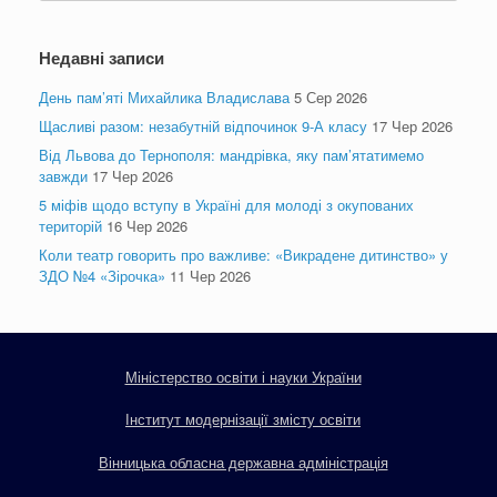
Недавні записи
День пам’яті Михайлика Владислава
5 Сер 2026
Щасливі разом: незабутній відпочинок 9-А класу
17 Чер 2026
Від Львова до Тернополя: мандрівка, яку пам’ятатимемо
завжди
17 Чер 2026
5 міфів щодо вступу в Україні для молоді з окупованих
територій
16 Чер 2026
Коли театр говорить про важливе: «Викрадене дитинство» у
ЗДО №4 «Зірочка»
11 Чер 2026
Міністерство освіти і науки України
Інститут модернізації змісту освіти
Вінницька обласна державна адміністрація