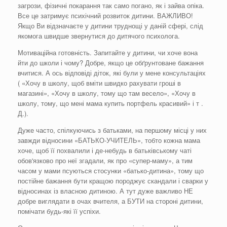
загрози, фізичні покарання так само погано, як і зайва опіка.
Все це затримує психічний розвиток дитини. ВАЖЛИВО!
Якщо Ви відзначаєте у дитини труднощі у даній сфері, слід
якомога швидше звернутися до дитячого психолога.
Мотиваційна готовність. Запитайте у дитини, чи хоче вона
йти до школи і чому? Добре, якщо це обґрунтоване бажання
вчитися. А ось відповіді діток, які були у мене консультаціях
( «Хочу в школу, щоб вміти швидко рахувати гроші в
магазині», «Хочу в школу, тому що там весело», «Хочу в
школу, тому, що мені мама купить портфель красивий» і т .
Д.).
Дуже часто, спілкуючись з батьками, на першому місці у них
завжди відносини «БАТЬКО-УЧИТЕЛЬ», тобто кожна мама
хоче, щоб її похвалили і де-небудь в батьківському чаті
обов'язково про неї згадали, як про «супер-маму», а тим
часом у мами псуються стосунки «батько-дитина», тому що
постійне бажання бути кращою породжує скандали і сварки у
відносинах із власною дитиною. А тут дуже важливо НЕ
добре виглядати в очах вчителя, а БУТИ на стороні дитини,
помічати будь-які її успіхи.