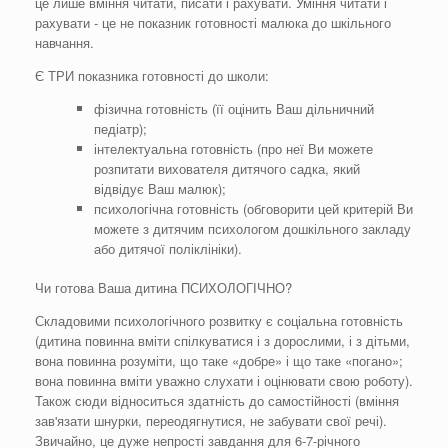
це лише вміння читати, писати і рахувати. Уміння читати і
рахувати - це не показник готовності малюка до шкільного
навчання.
Є ТРИ показника готовності до школи:
фізична готовність (її оцінить Ваш дільничний
педіатр);
інтелектуальна готовність (про неї Ви можете
розпитати вихователя дитячого садка, який
відвідує Ваш малюк);
психологічна готовність (обговорити цей критерій Ви
можете з дитячим психологом дошкільного закладу
або дитячої поліклініки).
Чи готова Ваша дитина ПСИХОЛОГІЧНО?
Складовими психологічного розвитку є соціальна готовність
(дитина повинна вміти спілкуватися і з дорослими, і з дітьми,
вона повинна розуміти, що таке «добре» і що таке «погано»;
вона повинна вміти уважно слухати і оцінювати свою роботу).
Також сюди відноситься здатність до самостійності (вміння
зав'язати шнурки, переодягнутися, не забувати свої речі).
Звичайно, це дуже непрості завдання для 6-7-річного