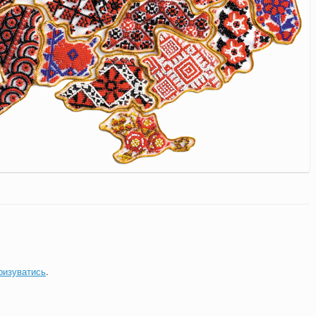
ризуватись
.