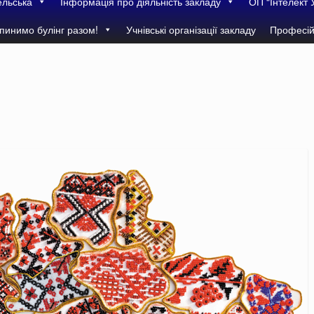
ельська
Інформація про діяльність закладу
ОП “Інтелект 
пинимо булінг разом!
Учнівські організації закладу
Професій