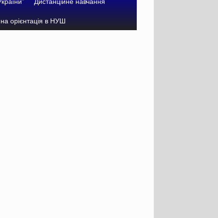
України”
Дистанційне навчання
на орієнтація в НУШ