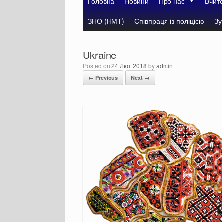
Головна
Новини
Про нас
Вчит
ЗНО (НМТ)
Співпраця із поліцією
Зу
Ukraine
Posted on
24 Лют 2018
by
admin
← Previous
Next →