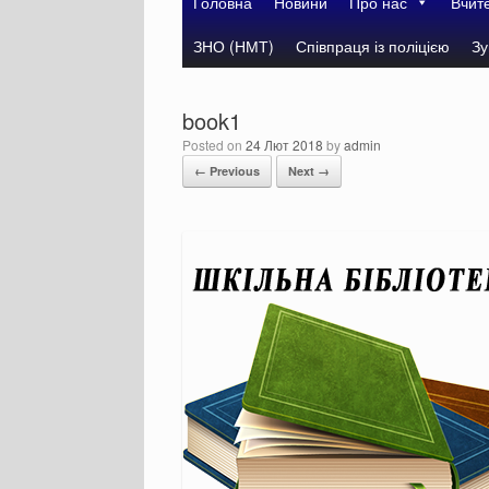
Головна
Новини
Про нас
Вчит
ЗНО (НМТ)
Співпраця із поліцією
Зу
book1
Posted on
24 Лют 2018
by
admin
← Previous
Next →