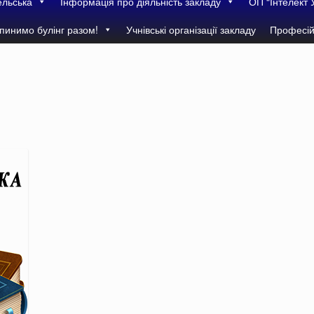
ельська
Інформація про діяльність закладу
ОП “Інтелект 
пинимо булінг разом!
Учнівські організації закладу
Професій