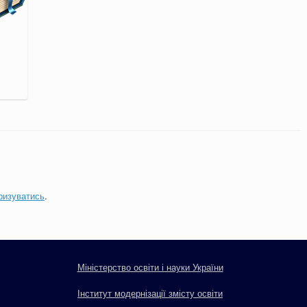
ризуватись
.
Міністерство освіти і науки України
Інститут модернізації змісту освіти