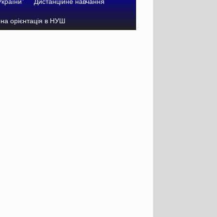
України”
Дистанційне навчання
на орієнтація в НУШ