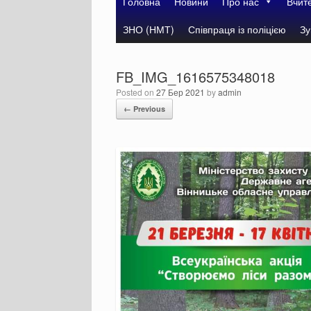
Головна
Новини
Про нас
Вчит
ЗНО (НМТ)
Співпраця із поліцією
Зу
FB_IMG_1616575348018
Posted on
27 Бер 2021
by
admin
← Previous