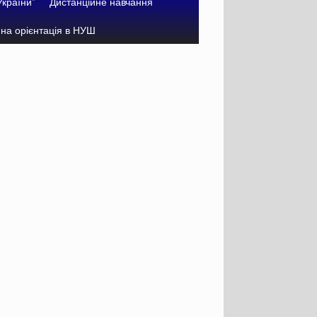
України”
Дистанційне навчання
на орієнтація в НУШ