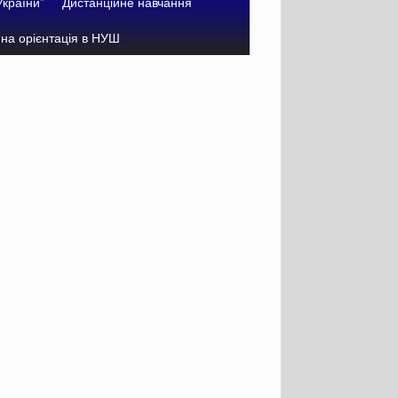
України”
Дистанційне навчання
на орієнтація в НУШ