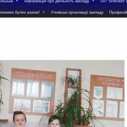
ельська
Інформація про діяльність закладу
ОП “Інтелект 
пинимо булінг разом!
Учнівські організації закладу
Професій