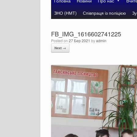
Головна
Новини
Про нас
Вчит
ЗНО (НМТ)
Співпраця із поліцією
Зу
FB_IMG_1616602741225
Posted on
27 Бер 2021
by
admin
Next →