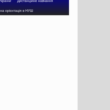
України”
Дистанційне навчання
на орієнтація в НУШ