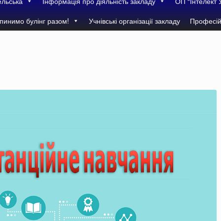
ельська
Інформація про діяльність закладу
ОП “Інтелект 
пинимо булінг разом!
Учнівські організації закладу
Професій