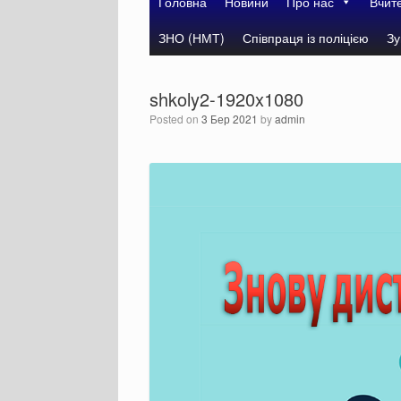
Головна
Новини
Про нас
Вчит
ЗНО (НМТ)
Співпраця із поліцією
Зу
shkoly2-1920x1080
Posted on
3 Бер 2021
by
admin