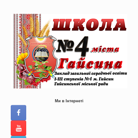
Skip
to
content
Ми в Інтернеті