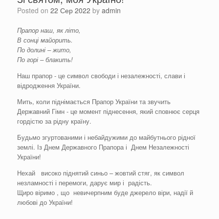
Posted on
22 Сер 2022
by
admin
Прапор наш, як літо,
В сонці майорить.
По долині – жито,
По горі – блакить!
Наш прапор - це символ свободи і незалежності, слави і
відродження України.
Мить, коли піднімається Прапор України та звучить
Державний Гімн - це момент піднесення, який сповнює серця
гордістю за рідну країну.
Будьмо згуртованими і небайдужими до майбутнього рідної
землі. Із Днем Державного Прапора і Днем Незалежності
України!
Нехай високо піднятий синьо – жовтий стяг, як символ
незламності і перемоги, дарує мир і радість.
Щиро віримо , що невичерпним буде джерело віри, надії й
любові до України!