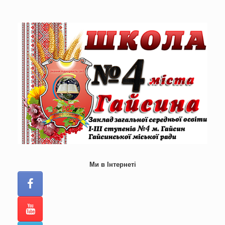
Skip
to
content
Ми в Інтернеті