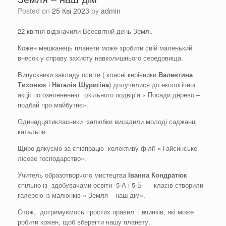
Posted on
25 Кві 2023
by
admin
22 квітня відзначили Всесвітній день Землі.
Кожен мешканець планети може зробити свій маленький
внесок у справу захисту навколишнього середовища.
Випускники закладу освіти ( класні керівники
Валентина
Тихонюк
і
Наталія Шуригіна
) долучилися до екологічної
акції по озелененню шкільного подвір’я « Посади дерево –
подбай про майбутнє».
Одинадцятикласники залюбки висадили молоді саджанці
катальпи.
Щиро дякуємо за співпрацю колективу філії « Гайсинське
лісове господарство».
Учитель образотворчого мистецтва
Іванна Кондратюк
спільно із здобувачами освіти 5-А і 5-Б класів створили
галерею із малюнків « Земля – наш дім».
Отож, дотримуємось простих правил і вчинків, які може
робити кожен, щоб вберегти нашу планету.