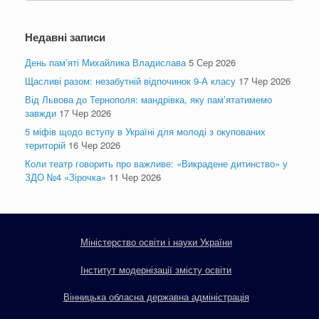
Недавні записи
День пам’яті Михайлика Владислава
5 Сер 2026
Щасливі разом: незабутній відпочинок 9-А класу
17 Чер 2026
Від Львова до Тернополя: мандрівка, яку пам’ятатимемо
завжди
17 Чер 2026
5 міфів щодо вступу в Україні для молоді з окупованих
територій
16 Чер 2026
Коли театр говорить про важливе: «Викрадене дитинство» у
ЗДО №4 «Зірочка»
11 Чер 2026
Міністерство освіти і науки України
Інститут модернізації змісту освіти
Вінницька обласна державна адміністрація