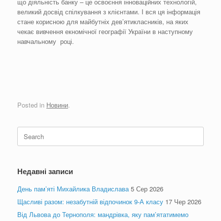
що діяльність банку – це освоєння інноваційних технологій,
великий досвід спілкування з клієнтами. І вся ця інформація
стане корисною для майбутніх дев’ятикласників, на яких
чекає вивчення екномічної географії України в наступному
навчальному році.
Posted in
Новини
.
Search
for:
Недавні записи
День пам’яті Михайлика Владислава
5 Сер 2026
Щасливі разом: незабутній відпочинок 9-А класу
17 Чер 2026
Від Львова до Тернополя: мандрівка, яку пам’ятатимемо