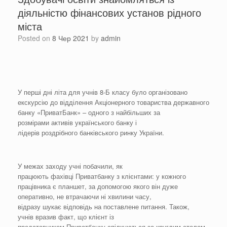
діяльністю фінансових установ рідного
міста
Posted on
8 Чер 2021
by
admin
У перші дні літа для учнів 8-Б класу було організовано
екскурсію до відділення Акціонерного товариства державного
банку «ПриватБанк» – одного з найбільших за
розмірами активів українського банку і
лідерів роздрібного банківського ринку України.
У межах заходу учні побачили, як
працюють фахівці Приватбанку з клієнтами: у кожного
працівника є планшет, за допомогою якого він дуже
оперативно, не втрачаючи ні хвилини часу,
відразу шукає відповідь на поставлене питання. Також,
учнів вразив факт, що клієнт із
представником Приватбанку спілкуються за круглим столом,