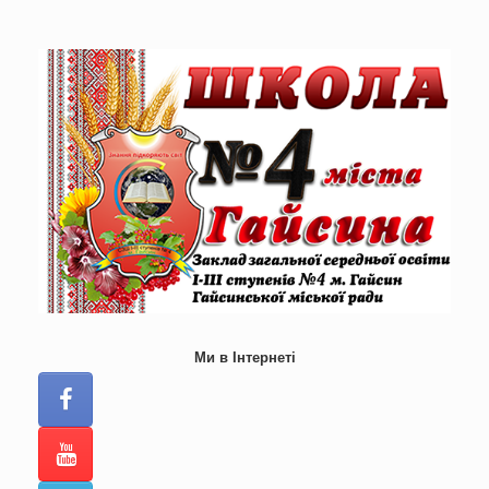
Skip
to
content
Ми в Інтернеті