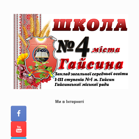
Skip
to
content
Ми в Інтернеті