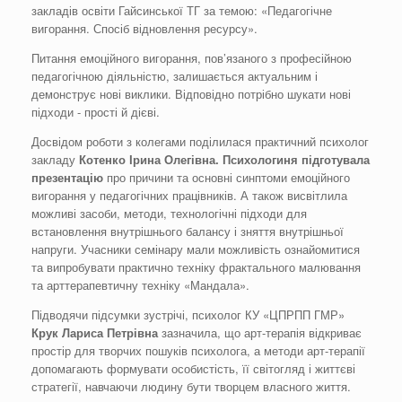
закладів освіти Гайсинської ТГ за темою: «Педагогічне
вигорання. Спосіб відновлення ресурсу».
Питання емоційного вигорання, пов’язаного з професійною
педагогічною діяльністю, залишається актуальним і
демонструє нові виклики. Відповідно потрібно шукати нові
підходи - прості й дієві.
Досвідом роботи з колегами поділилася практичний психолог
закладу
Котенко Ірина Олегівна. Психологиня підготувала
презентацію
про причини та основні синптоми емоційного
вигорання у педагогічних працівників. А також висвітлила
можливі засоби, методи, технологічні підходи для
встановлення внутрішнього балансу і зняття внутрішньої
напруги. Учасники семінару мали можливість ознайомитися
та випробувати практично техніку фрактального малювання
та арттерапевтичну техніку «Мандала».
Підводячи підсумки зустрічі, психолог КУ «ЦПРПП ГМР»
Крук Лариса Петрівна
зазначила, що арт-терапія відкриває
простір для творчих пошуків психолога, а методи арт-терапії
допомагають формувати особистість, її світогляд і життєві
стратегії, навчаючи людину бути творцем власного життя.