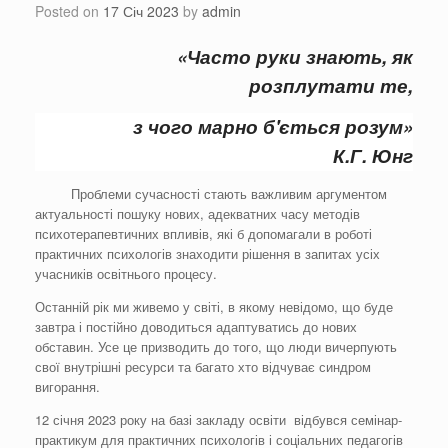
Posted on
17 Січ 2023
by
admin
«Часто руки знають, як
розплутати те,
з чого марно б'ється розум»
К.Г. Юнг
Проблеми сучасності стають важливим аргументом
актуальності пошуку нових, адекватних часу методів
психотерапевтичних впливів, які б допомагали в роботі
практичних психологів знаходити рішення в запитах усіх
учасників освітнього процесу.
Останній рік ми живемо у світі, в якому невідомо, що буде
завтра і постійно доводиться адаптуватись до нових
обставин. Усе це призводить до того, що люди вичерпують
свої внутрішні ресурси та багато хто відчуває синдром
вигорання.
12 січня 2023 року на базі закладу освіти відбувся семінар-
практикум для практичних психологів і соціальних педагогів