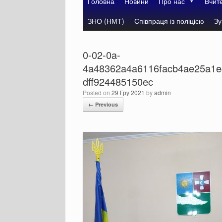
Головна
Новини
Про нас
Вчит
ЗНО (НМТ)
Співпраця із поліцією
Зу
0-02-0a-
4a48362a4a6116facb4ae25a1e
dff924485150ec
Posted on
29 Гру 2021
by
admin
← Previous