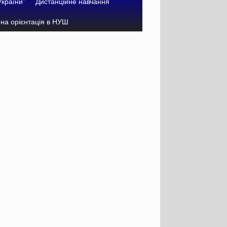
України”
Дистанційне навчання
на орієнтація в НУШ