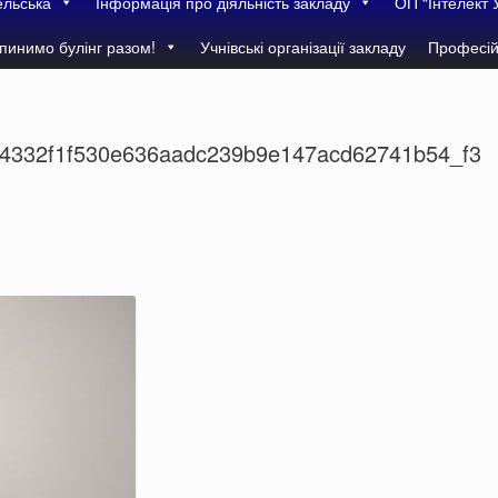
ельська
Інформація про діяльність закладу
ОП “Інтелект 
пинимо булінг разом!
Учнівські організації закладу
Професій
4332f1f530e636aadc239b9e147acd62741b54_f3