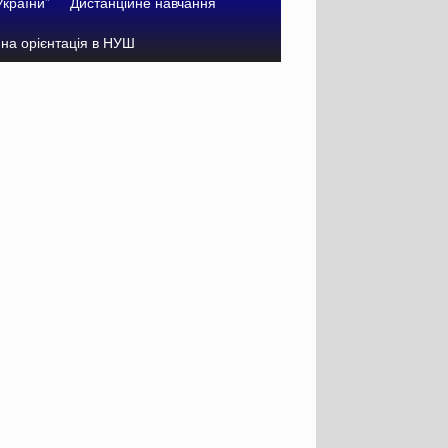
України”
Дистанційне навчання
на орієнтація в НУШ