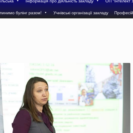
ельська
Інформація про діяльність закладу
ОП “Інтелект 
пинимо булінг разом!
Учнівські організації закладу
Професій