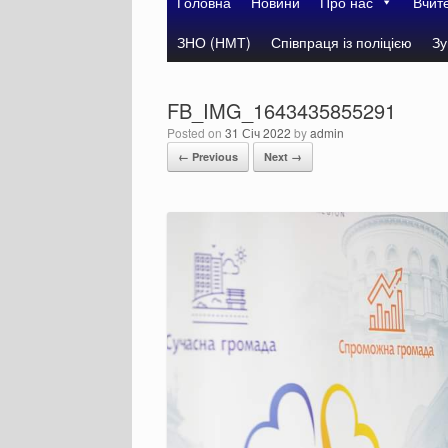
Головна
Новини
Про нас
Вчит
ЗНО (НМТ)
Співпраця із поліцією
Зу
FB_IMG_1643435855291
Posted on
31 Січ 2022
by
admin
← Previous
Next →