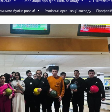
ельська
Інформація про діяльність закладу
ОП “Інтелект 
пинимо булінг разом!
Учнівські організації закладу
Професій