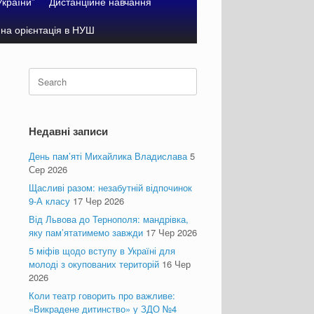
України”
Дистанційне навчання
на орієнтація в НУШ
Search
for:
Недавні записи
День пам’яті Михайлика Владислава
5
Сер 2026
Щасливі разом: незабутній відпочинок
9-А класу
17 Чер 2026
Від Львова до Тернополя: мандрівка,
яку пам’ятатимемо завжди
17 Чер 2026
5 міфів щодо вступу в Україні для
молоді з окупованих територій
16 Чер
2026
Коли театр говорить про важливе:
«Викрадене дитинство» у ЗДО №4