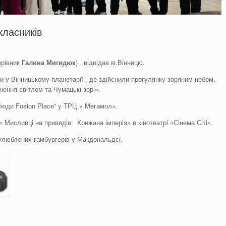
ласників
ерівник
Галина Мигидюк
) відвідав м.Вінницю.
у Вінницькому планетарії , де здійснили прогулянку зоряним небом,
ення світлом та Чумацькі зорі».
ди Fusion Place” у ТРЦ « Мегамол».
Мисливці на привидів: Крижана імперія» в кінотеатрі «Сінема Сіті».
люблених гамбургерів у Макдональдсі.