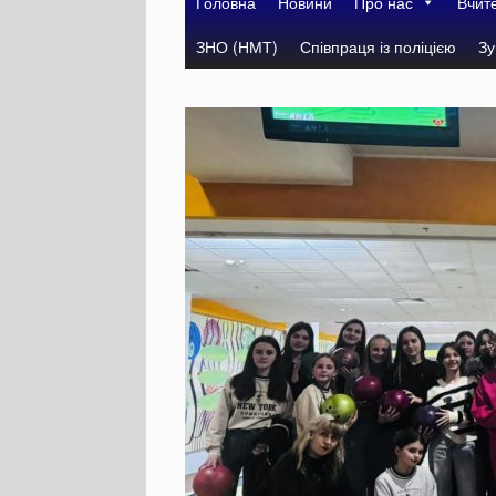
Головна
Новини
Про нас
Вчит
ЗНО (НМТ)
Співпраця із поліцією
Зу