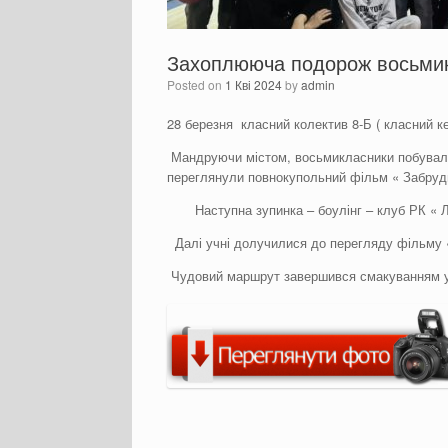
Захоплююча подорож восьмик
Posted on
1 Кві 2024
by
admin
28 березня класний колектив 8-Б ( класний к
Мандруючи містом, восьмикласники побували 
переглянули повнокупольний фільм « Забрудн
Наступна зупинка – боулінг – клуб РК « Лю
Далі учні долучилися до перегляду фільму « 
Чудовий маршрут завершився смакуванням у