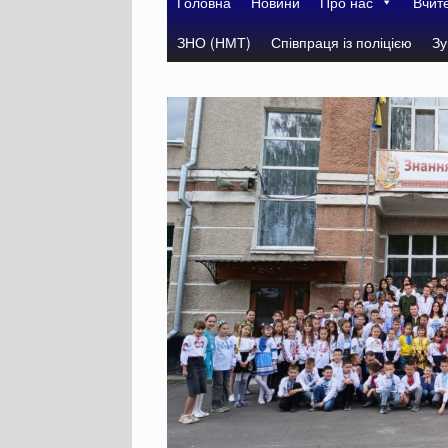
Головна
Новини
Про нас
Вчит
ЗНО (НМТ)
Співпраця із поліцією
Зу