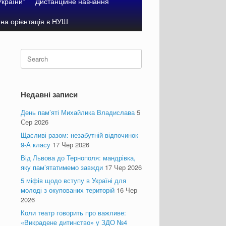
України”
Дистанційне навчання
на орієнтація в НУШ
Search
for:
Недавні записи
День пам’яті Михайлика Владислава
5
Сер 2026
Щасливі разом: незабутній відпочинок
9-А класу
17 Чер 2026
Від Львова до Тернополя: мандрівка,
яку пам’ятатимемо завжди
17 Чер 2026
5 міфів щодо вступу в Україні для
молоді з окупованих територій
16 Чер
2026
Коли театр говорить про важливе:
«Викрадене дитинство» у ЗДО №4