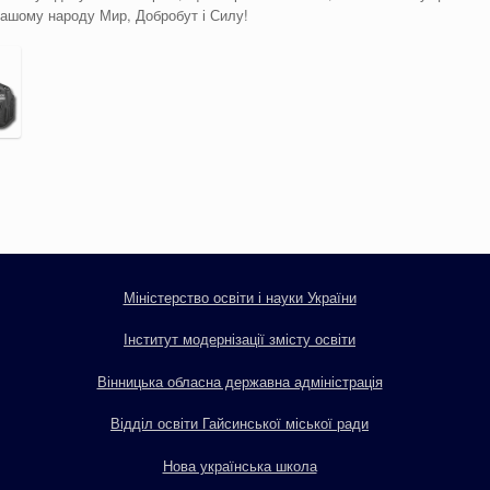
 нашому народу Мир, Добробут і Силу!
Міністерство освіти і науки України
Інститут модернізації змісту освіти
Вінницька обласна державна адміністрація
Відділ освіти Гайсинської міської ради
Нова українська школа