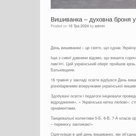
Вишиванка – духовна броня у
Posted on
16 Тра 2024
by
admin
День вишиванки – це свято, що єднає Україну
Іще з сивої давнини відомо, що вишита сороч
пам’яті. Цей український оберіг пройшов крізь
Батьківщини.
16 травня у закладі освіти відбувся День ви
різнобарвними візерунками української вишив
Здобувачі освіти і педагоги ініціювали прове
відродження», « Українська нитка любові»; 
орнаментами.
Танцювальні колективи 5-Б, 6-В, 7-А класів 
– перемогу закликаю!»
Одягнувши в цей день вишиванку, ми об’єднал