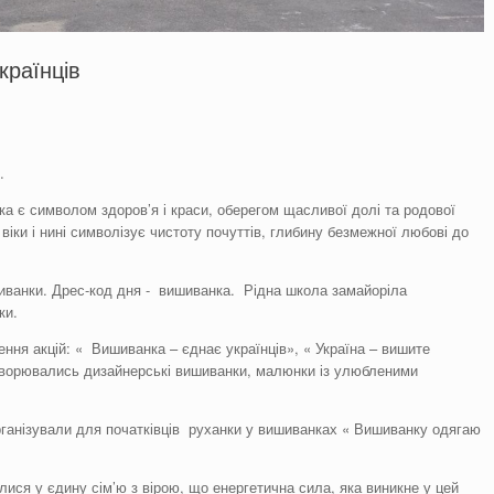
країнців
.
ка є символом здоров’я і краси, оберегом щасливої долі та родової
 віки і нині символізує чистоту почуттів, глибину безмежної любові до
шиванки. Дрес-код дня - вишиванка. Рідна школа замайоріла
ки.
дення акцій: « Вишиванка – єднає українців», « Україна – вишите
створювались дизайнерські вишиванки, малюнки із улюбленими
організували для початківців руханки у вишиванках « Вишиванку одягаю
ися у єдину сім’ю з вірою, що енергетична сила, яка виникне у цей