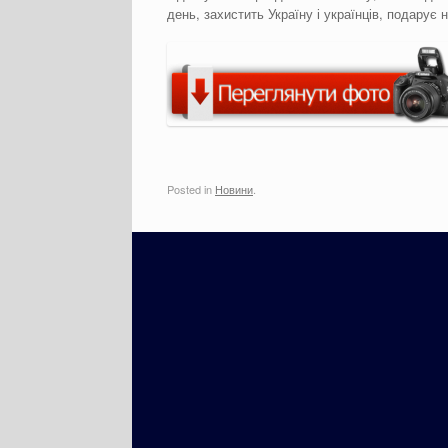
день, захистить Україну і українців, подарує
Posted in
Новини
.