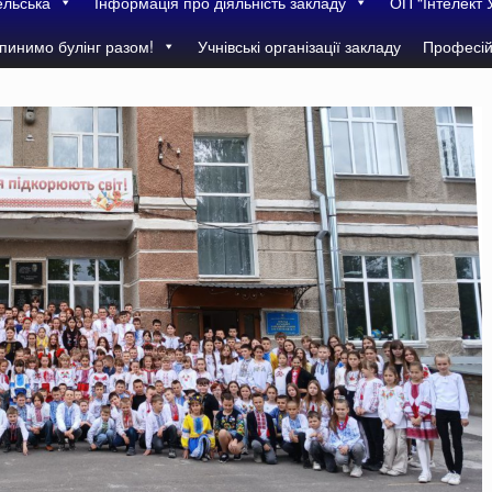
ельська
Інформація про діяльність закладу
ОП “Інтелект 
пинимо булінг разом!
Учнівські організації закладу
Професій