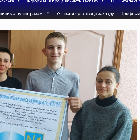
ельська
Інформація про діяльність закладу
ОП “Інтелект 
пинимо булінг разом!
Учнівські організації закладу
Професій