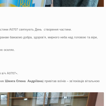
стини А0707 святкують День створення частини.
ранам бажаємо добра, здоров’я, мирного неба над головою та віри,
ших оселях.
я в/ч А0707».
вник
Шмига Олена Андріївна
) привітав воїнів – зв’язківців вітальною