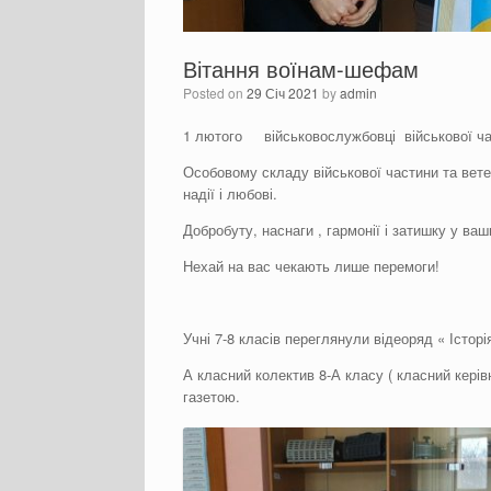
Вітання воїнам-шефам
Posted on
29 Січ 2021
by
admin
1 лютого військовослужбовці військової ча
Особовому складу військової частини та вете
надії і любові.
Добробуту, наснаги , гармонії і затишку у ва
Нехай на вас чекають лише перемоги!
Учні 7-8 класів переглянули відеоряд « Історі
А класний колектив 8-А класу ( класний кері
газетою.