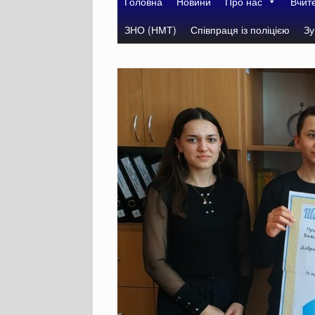
Головна
Новини
Про нас
Вчит
ЗНО (НМТ)
Співпраця із поліцією
Зу