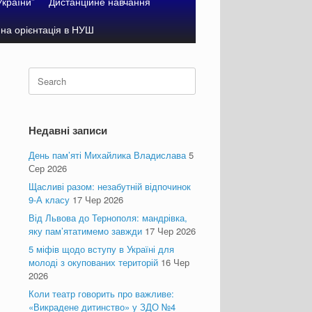
України”
Дистанційне навчання
на орієнтація в НУШ
Search
for:
Недавні записи
День пам’яті Михайлика Владислава
5
Сер 2026
Щасливі разом: незабутній відпочинок
9-А класу
17 Чер 2026
Від Львова до Тернополя: мандрівка,
яку пам’ятатимемо завжди
17 Чер 2026
5 міфів щодо вступу в Україні для
молоді з окупованих територій
16 Чер
2026
Коли театр говорить про важливе:
«Викрадене дитинство» у ЗДО №4