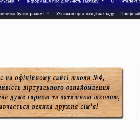
ельська
Інформація про діяльність закладу
ОП “Інтелект 
пинимо булінг разом!
Учнівські організації закладу
Професій