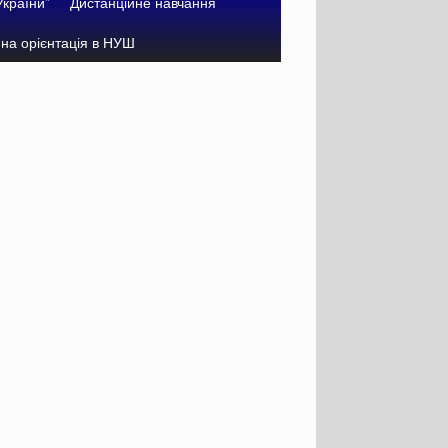
України”
Дистанційне навчання
на орієнтація в НУШ