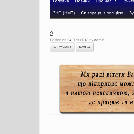
Головна
Новини
Про нас
Вчит
ЗНО (НМТ)
Співпраця із поліцією
Зу
2
Posted on
24 Лют 2018
by
admin
← Previous
Next →