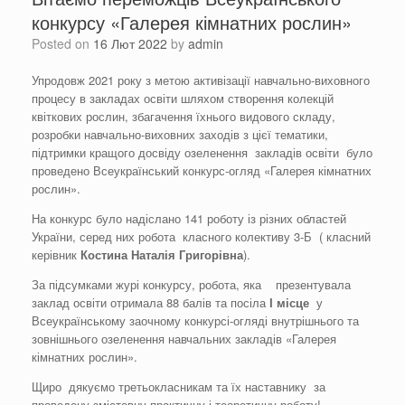
конкурсу «Галерея кімнатних рослин»
Posted on
16 Лют 2022
by
admin
Упродовж 2021 року з метою активізації навчально-виховного
процесу в закладах освіти шляхом створення колекцій
квіткових рослин, збагачення їхнього видового складу,
розробки навчально-виховних заходів з цієї тематики,
підтримки кращого досвіду озеленення закладів освіти було
проведено Всеукраїнський конкурс-огляд «Галерея кімнатних
рослин».
На конкурс було надіслано 141 роботу із різних областей
України, серед них робота класного колективу 3-Б ( класний
керівник
Костина
Наталі
я
Григорівна
).
За підсумками журі конкурсу, робота, яка презентувала
заклад освіти отримала 88 балів та посіла
І місце
у
Всеукраїнському заочному конкурсі-огляді внутрішнього та
зовнішнього озеленення навчальних закладів «Галерея
кімнатних рослин».
Щиро дякуємо третьокласникам та їх наставнику за
проведену змістовну практичну і теоретичну роботу!