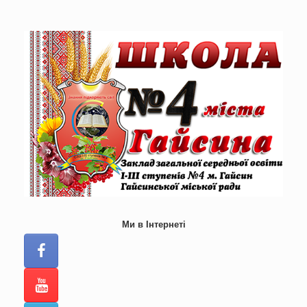
Skip
to
content
Ми в Інтернеті