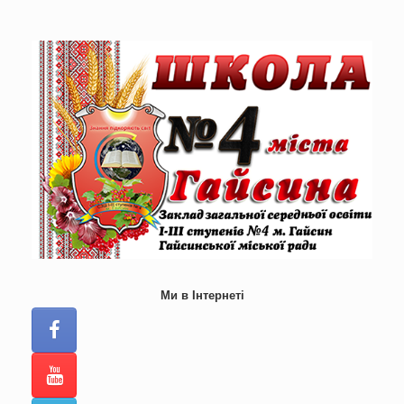
Skip
to
content
Ми в Інтернеті