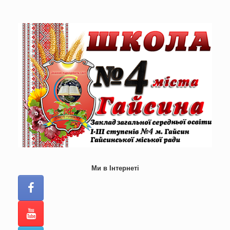
Skip
to
content
Ми в Інтернеті