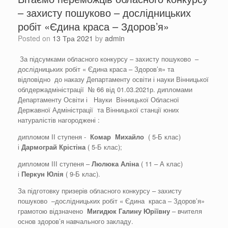
– захисту пошуково – дослідницьких
робіт «Єдина краса – Здоров’я»
Posted on
13 Тра 2021
by
admin
За підсумками обласного конкурсу – захисту пошуково –
дослідницьких робіт « Єдина краса – Здоров’я» та
відповідно до наказу Департаменту освіти і науки Вінницької
облдержадміністрації № 66 від 01.03.2021р. дипломами
Департаменту Освіти і Науки Вінницької Обласної
Державної Адміністрації та Вінницької станції юних
натуралістів нагороджені :
дипломом ІІ ступеня -
Комар Михайло
( 5-Б клас)
і
Дармограй
Крістіна
( 5-Б клас);
дипломом ІІІ ступеня –
Люлюка
Аліна
( 11 – А клас)
і
Перкун
Юлія
( 9-Б клас).
За підготовку призерів обласного конкурсу – захисту
пошуково –дослідницьких робіт « Єдина краса – Здоров’я»
грамотою відзначено
Мигидюк
Галину Юріївну
– вчителя
основ здоров’я навчального закладу.