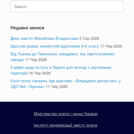
Search
for:
Недавні записи
День пам’яті Михайлика Владислава
5 Сер 2026
Щасливі разом: незабутній відпочинок 9-А класу
17 Чер 2026
Від Львова до Тернополя: мандрівка, яку пам’ятатимемо
завжди
17 Чер 2026
5 міфів щодо вступу в Україні для молоді з окупованих
територій
16 Чер 2026
Коли театр говорить про важливе: «Викрадене дитинство» у
ЗДО №4 «Зірочка»
11 Чер 2026
Міністерство освіти і науки України
Інститут модернізації змісту освіти