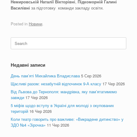
Немировській Наталії Вікторівні
,
Підкоморній Галині
Василівні
за підготовку команди закладу освіти.
Posted in
Новини
.
Search
for:
Недавні записи
День пам’яті Михайлика Владислава
5 Сер 2026
Щасливі разом: незабутній відпочинок 9-А класу
17 Чер 2026
Від Львова до Тернополя: мандрівка, яку пам’ятатимемо
завжди
17 Чер 2026
5 міфів щодо вступу в Україні для молоді з окупованих
територій
16 Чер 2026
Коли театр говорить про важливе: «Викрадене дитинство» у
ЗДО №4 «Зірочка»
11 Чер 2026