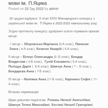
мови ім. П.Яцика
Posted on
22 Гру 2022
by
admin
20 грудня відбувся ІІ етап XXІІІ Міжнародного конкурсу з
української мови ім. П.Яцика в 2022-2023 навчальному році.
Згідно протоколу конкурсу здобувачі освіти отримали призові
місця:
- І місце –
Зборовська Маріанна
(3-А клас),
Панасюк
Злата
( 4-А клас),
Козачок Назарій
( 5-А клас),
ІІ місце –
Білоус Олександра
(3 -Б клас),
Бондар
Владислав
( 4-Б клас),
Гулій Єлизавета
( 5-А клас),
Поліщук Дарія
( 6-А клас),
Шевчук Анна
( 7 – Б клас ),
Бондарєва Анна
( 7-Б клас).
ІІІ місце –
Наляжна Анна
(11-Б клас),
Карпенко Софія
( 11-
А клас).
Вітаємо переможців!
Щиро дякуємо педагогам
Романь Наталії Анатоліївні
,
Шевчук Тетяні Миколаївні
,
Костині Наталії Григорівні
,