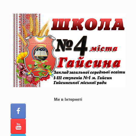
Skip
to
content
Ми в Інтернеті