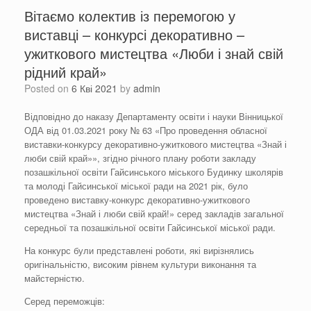
Вітаємо колектив із перемогою у
виставці – конкурсі декоративно –
ужиткового мистецтва «Люби і знай свій
рідний край»
Posted on
6 Кві 2021
by
admin
Відповідно до наказу Департаменту освіти і науки Вінницької
ОДА від 01.03.2021 року № 63 «Про проведення обласної
виставки-конкурсу декоративно-ужиткового мистецтва «Знай і
люби свій край»», згідно річного плану роботи закладу
позашкільної освіти Гайсинського міського Будинку школярів
та молоді Гайсинської міської ради на 2021 рік, було
проведено виставку-конкурс декоративно-ужиткового
мистецтва «Знай і люби свій край!» серед закладів загальної
середньої та позашкільної освіти Гайсинської міської ради.
На конкурс були представлені роботи, які вирізнялись
оригінальністю, високим рівнем культури виконання та
майстерністю.
Серед переможців: