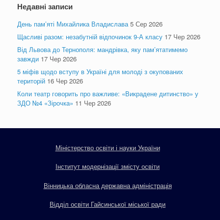
Недавні записи
День пам’яті Михайлика Владислава
5 Сер 2026
Щасливі разом: незабутній відпочинок 9-А класу
17 Чер 2026
Від Львова до Тернополя: мандрівка, яку пам’ятатимемо
завжди
17 Чер 2026
5 міфів щодо вступу в Україні для молоді з окупованих
територій
16 Чер 2026
Коли театр говорить про важливе: «Викрадене дитинство» у
ЗДО №4 «Зірочка»
11 Чер 2026
Міністерство освіти і науки України
Інститут модернізації змісту освіти
Вінницька обласна державна адміністрація
Відділ освіти Гайсинської міської ради