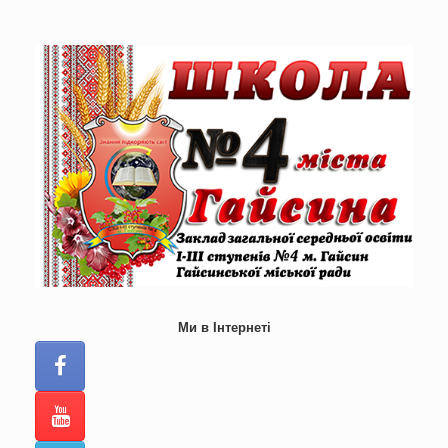
Skip
to
content
Ми в Інтернеті