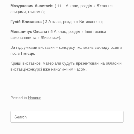
Мазуркевич
Анастасія
( 11 – А клас, розділ « В’язання
спицями, гачком»);
Гулій Єлизавета
( 3-А клас, розділ « Витинання»);
Мельничук Оксана
( 5-А клас, розділ « Інші техніки
виконання» та « Живопис»).
За підсумками виставки – конкурсу колектив закладу освіти
посів
І місце.
Кращі виставкові матеріали будуть презентовані на обласній
виставці-конкурсі вже найближчим часом.
Posted in
Новини
.
Search
for: