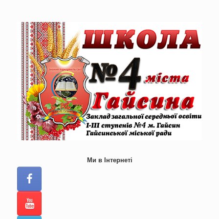
Skip
to
content
Ми в Інтернеті