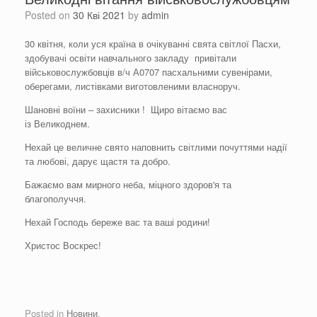
Posted on
30 Кві 2021
by
admin
30 квітня, коли уся країна в очікуванні свята світлої Пасхи,
здобувачі освіти навчального закладу привітали
військовослужбовців в/ч А0707 пасхальними сувенірами,
оберегами, листівками виготовленими власноруч.
Шановні воїни – захисники ! Щиро вітаємо вас
із Великоднем.
Нехай це величне свято наповнить світлими почуттями надії
та любові, дарує щастя та добро.
Бажаємо вам мирного неба, міцного здоров'я та
благополуччя.
Нехай Господь береже вас та ваші родини!
Христос Воскрес!
Posted in
Новини
.