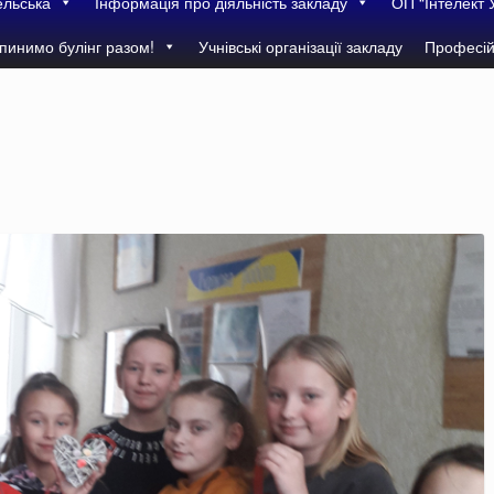
ельська
Інформація про діяльність закладу
ОП “Інтелект 
пинимо булінг разом!
Учнівські організації закладу
Професій