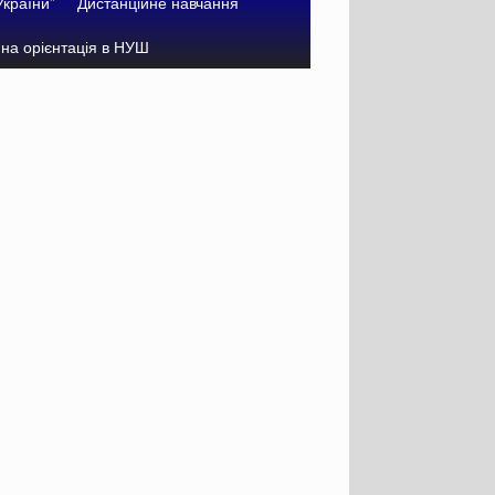
України”
Дистанційне навчання
на орієнтація в НУШ