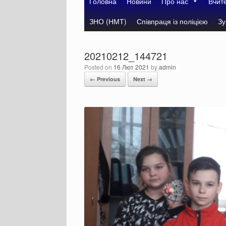
Головна
Новини
Про нас
Вчит
ЗНО (НМТ)
Співпраця із поліцією
Зу
20210212_144721
Posted on
16 Лют 2021
by
admin
← Previous
Next →