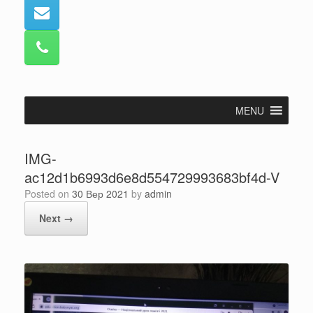
MENU
IMG-
ac12d1b6993d6e8d554729993683bf4d-V
Posted on
30 Вер 2021
by
admin
Next →