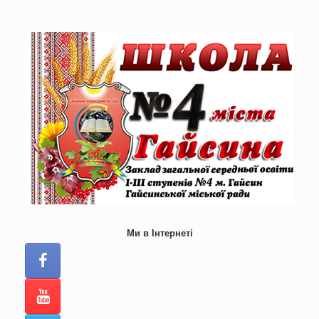
Skip
to
content
Ми в Інтернеті