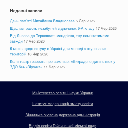
Недавні записи
День пам’яті Михайлика Владислава
5 Сер 2026
Щасливі разом: незабутній відпочинок 9-А класу
17 Чер 2026
Від Львова до Тернополя: мандрівка, яку пам’ятатимемо
завжди
17 Чер 2026
5 міфів щодо вступу в Україні для молоді з окупованих
територій
16 Чер 2026
Коли театр говорить про важливе: «Викрадене дитинство» у
ЗДО №4 «Зірочка»
11 Чер 2026
Міністерство освіти і науки України
Інститут модернізації змісту освіти
Вінницька обласна державна адміністрація
Відділ освіти Гайсинської міської ради