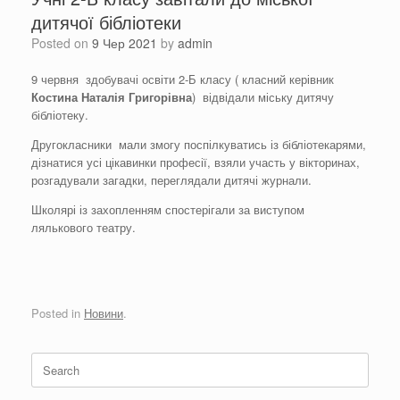
дитячої бібліотеки
Posted on
9 Чер 2021
by
admin
9 червня здобувачі освіти 2-Б класу ( класний керівник
Костина Наталія Григорівна
) відвідали міську дитячу
бібліотеку.
Другокласники мали змогу поспілкуватись із бібліотекарями,
дізнатися усі цікавинки професії, взяли участь у вікторинах,
розгадували загадки, переглядали дитячі журнали.
Школярі із захопленням спостерігали за виступом
лялькового театру.
Posted in
Новини
.
Search
for: