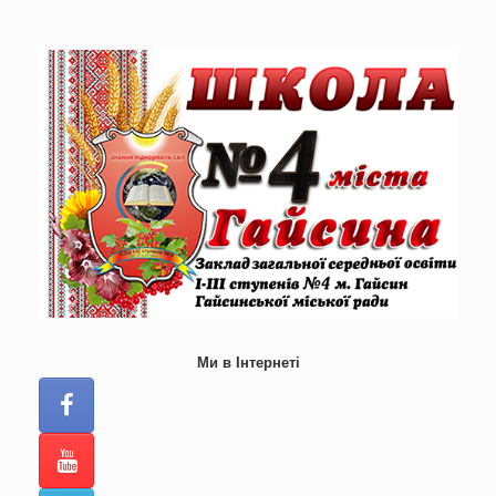
Skip
to
content
Ми в Інтернеті