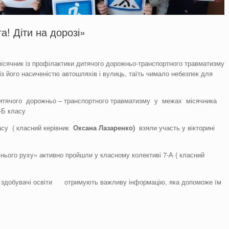
а! Діти на дорозі»
ісячник із профілактики дитячого дорожньо-транспортного травматизму
 із його насиченістю автошляхів і вулиць, таїть чимало небезпек для
 дитячого дорожньо – транспортного травматизму у межах місячника
-Б класу
ласу ( класний керівник
Оксана Лазаренко)
взяли участь у вікторині
нього руху» активно пройшли у класному колективі 7-А ( класний
!» здобувачі освіти отримують важливу інформацію, яка допоможе їм