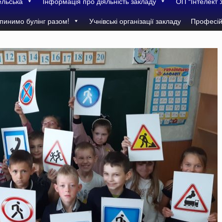
ельська
Інформація про діяльність закладу
ОП “Інтелект 
пинимо булінг разом!
Учнівські організації закладу
Професій