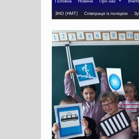
Головна
Новини
Про нас
Вчит
ЗНО (НМТ)
Співпраця із поліцією
Зу