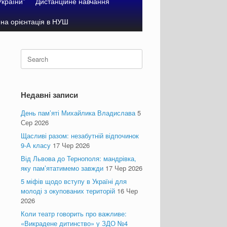
України”
Дистанційне навчання
на орієнтація в НУШ
Search
for:
Недавні записи
День пам’яті Михайлика Владислава
5
Сер 2026
Щасливі разом: незабутній відпочинок
9-А класу
17 Чер 2026
Від Львова до Тернополя: мандрівка,
яку пам’ятатимемо завжди
17 Чер 2026
5 міфів щодо вступу в Україні для
молоді з окупованих територій
16 Чер
2026
Коли театр говорить про важливе:
«Викрадене дитинство» у ЗДО №4