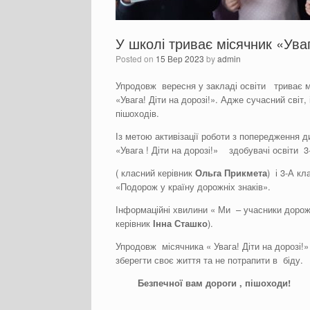
У школі триває місячник «Уваг
Posted on
15 Вер 2023
by
admin
Упродовж вересня у закладі освіти триває м
«Увага! Діти на дорозі!». Адже сучасний світ,
пішоходів.
Із метою активізації роботи з попередження
«Увага ! Діти на дорозі!» здобувачі освіти 3
( класний керівник
Ольга Прикмета
) і 3-А к
«Подорож у країну дорожніх знаків».
Інформаційні хвилини « Ми – учасники дорож
керівник
Інна
Сташко
).
Упродовж місячника « Увага! Діти на дорозі
зберегти своє життя та не потрапити в біду.
Безпечної вам дороги , пішоходи!