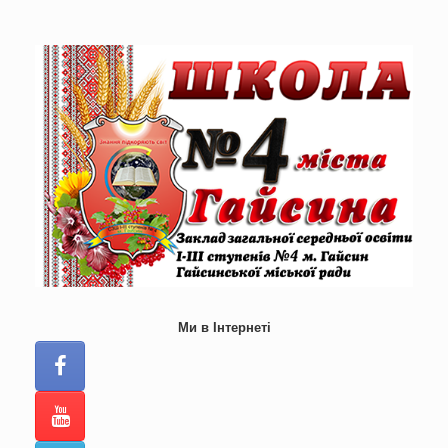
Skip
to
content
Ми в Інтернеті