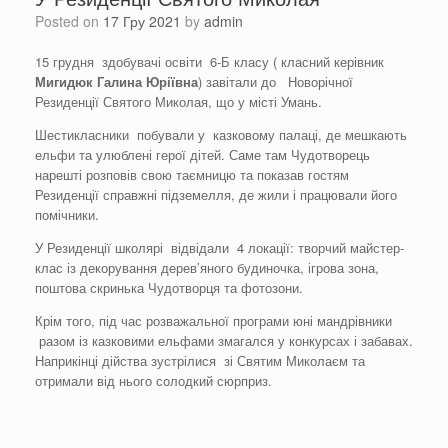
Posted on
17 Гру 2021
by
admin
15 грудня здобувачі освіти 6-Б класу ( класний керівник
Мигидюк Галина Юріївна
) завітали до Новорічної
Резиденції Святого Миколая, що у місті Умань.
Шестикласники побували у казковому палаці, де мешкають
ельфи та улюблені герої дітей. Саме там Чудотворець
нарешті розповів свою таємницю та показав гостям
Резиденції справжні підземелля, де жили і працювали його
помічники.
У Резиденції школярі відвідали 4 локації: творчий майстер-
клас із декорування дерев’яного будиночка, ігрова зона,
поштова скринька Чудотворця та фотозони.
Крім того, під час розважальної програми юні мандрівники
разом із казковими ельфами змагался у конкурсах і забавах.
Наприкінці дійства зустрілися зі Святим Миколаєм та
отримали від нього солодкий сюрприз.