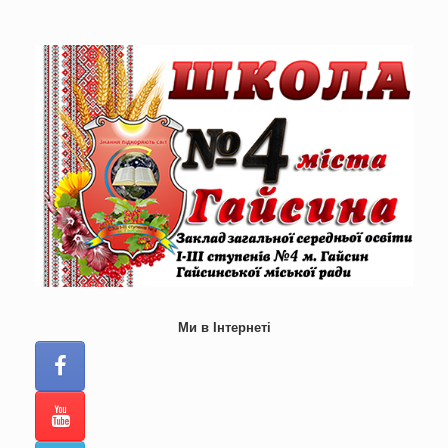
Skip
to
content
Ми в Інтернеті