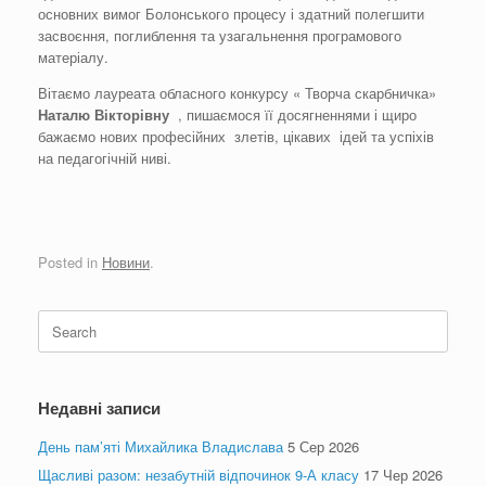
основних вимог Болонського процесу і здатний полегшити
засвоєння, поглиблення та узагальнення програмового
матеріалу.
Вітаємо лауреата обласного конкурсу « Творча скарбничка»
Наталю Вікторівну
, пишаємося її досягненнями і щиро
бажаємо нових професійних злетів, цікавих ідей та успіхів
на педагогічній ниві.
Posted in
Новини
.
Search
for:
Недавні записи
День пам’яті Михайлика Владислава
5 Сер 2026
Щасливі разом: незабутній відпочинок 9-А класу
17 Чер 2026