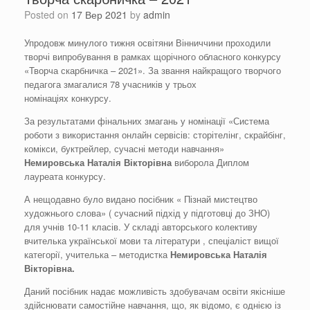
Posted on
17 Вер 2021
by
admin
Упродовж минулого тижня освітяни Вінниччини проходили
творчі випробування в рамках щорічного обласного конкурсу
«Творча скарбничка – 2021». За звання найкращого творчого
педагога змагалися 78 учасників у трьох
номінаціях конкурсу.
За результатами фінальних змагань у номінації «Система
роботи з використання онлайн сервісів: сторітелінг, скрайбінг,
комікси, буктрейлер, сучасні методи навчання»
Немировська Наталія Вікторівна
виборола Диплом
лауреата конкурсу.
А нещодавно було видано посібник « Пізнай мистецтво
художнього слова» ( сучасний підхід у підготовці до ЗНО)
для учнів 10-11 класів. У складі авторського колективу
вчителька української мови та літератури , спеціаліст вищої
категорії, учителька – методистка
Немировська Наталія
Вікторівна.
Даний посібник надає можливість здобувачам освіти якісніше
здійснювати самостійне навчання, що, як відомо, є однією із