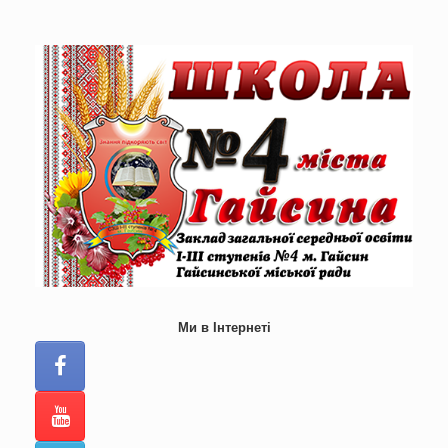
Skip
to
content
Ми в Інтернеті