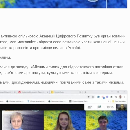
и активною спільнотою Академії Цифрового Розвитку був організований
кого, мав можливість відчути себе важливою частинкою нашої неньки
иків та розповісти про «місце сили» в Україні.
кавим.
лися до заходу. «Місцями сили» для підростаючого покоління стали
ми, пам’ятками архітектури, культурними та освітніми закладами.
умами, дослідженнями, емоціями, пов’язаними саме з такими місцями.