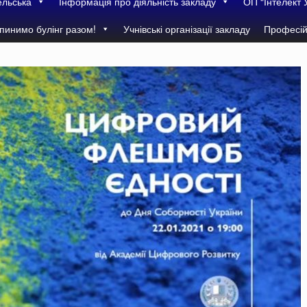
ельська
Інформація про діяльність закладу
ОП “Інтелект 
пинимо булінг разом!
Учнівські організації закладу
Професій