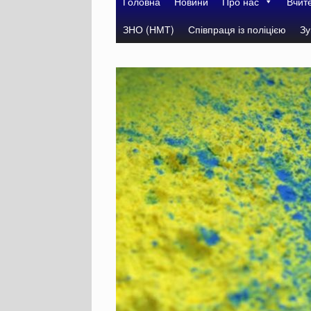
Головна
Новини
Про нас
Вчит
ЗНО (НМТ)
Співпраця із поліцією
Зу