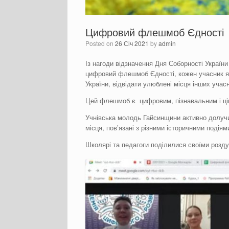
Цифровий флешмоб Єдності
Posted on
26 Січ 2021
by
admin
Із нагоди відзначення Дня Соборності Україн
цифровий флешмоб Єдності, кожен учасник я
України, відвідати улюблені місця інших учасн
Цей флешмоб є цифровим, пізнавальним і ці
Учнівська молодь Гайсинщини активно долучи
місця, пов’язані з різними історичними подія
Школярі та педагоги поділилися своїми розд