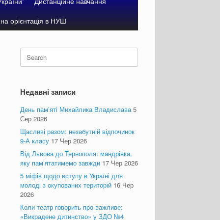
України”
Дистанційне навчання
на орієнтація в НУШ
Search
for:
Недавні записи
День пам’яті Михайлика Владислава
5
Сер 2026
Щасливі разом: незабутній відпочинок
9-А класу
17 Чер 2026
Від Львова до Тернополя: мандрівка,
яку пам’ятатимемо завжди
17 Чер 2026
5 міфів щодо вступу в Україні для
молоді з окупованих територій
16 Чер
2026
Коли театр говорить про важливе:
«Викрадене дитинство» у ЗДО №4