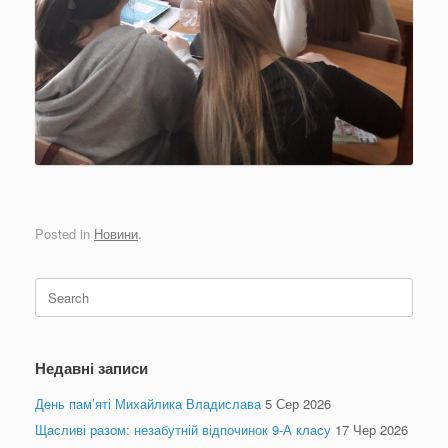
Posted in
Новини
.
Search
for:
Недавні записи
День пам’яті Михайлика Владислава
5 Сер 2026
Щасливі разом: незабутній відпочинок 9-А класу
17 Чер 2026