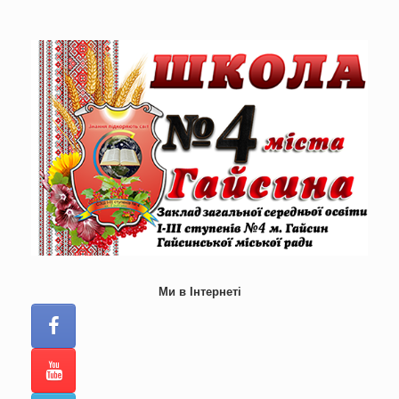
Skip
to
content
Ми в Інтернеті