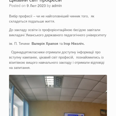
Posted on
9 Лют 2023
by
admin
Вибір професії – чи не найголовніший чинник того, як
складеться подальше життя.
До закладу освіти із профорієнтаційною бесідою завітали
викладачі Уманського державного педагогічного університету
ім. П. Тичини
Валерія
Храпоя
та
Ігор
Ніколіч
.
Одинадцятикласники отримали доступну інформації про
вступну кампанію, цікавий світ професій, познайомились із
візитівкою вищого навчального закладу і отримали відповіді
на запитання.