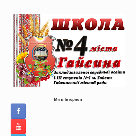
Skip
to
content
Ми в Інтернеті