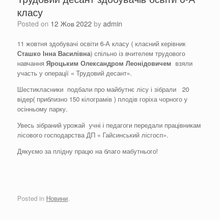
класу
Posted on
12 Жов 2022
by
admin
11 жовтня здобувачі освіти 6-А класу ( класний керівник
Сташко Інна Василівна
) спільно із вчителем трудового
навчання
Яроцьким Олександром Леонідовичем
взяли
участь у операції « Трудовий десант».
Шестикласники подбали про майбутнє лісу і зібрали 20
відер( приблизно 150 кілограмів ) плодів горіха чорного у
осінньому парку.
Увесь зібраний урожай учні і педагоги передали працівникам
лісового господарства ДП « Гайсинський лісгосп».
Дякуємо за плідну працю на благо мабутнього!
Posted in
Новини
.