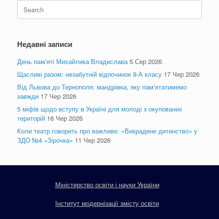
Search
for:
Недавні записи
День пам’яті Михайлика Владислава
5 Сер 2026
Щасливі разом: незабутній відпочинок 9-А класу
17 Чер 2026
Від Львова до Тернополя: мандрівка, яку пам’ятатимемо
завжди
17 Чер 2026
5 міфів щодо вступу в Україні для молоді з окупованих
територій
16 Чер 2026
Коли театр говорить про важливе: «Викрадене дитинство» у
ЗДО №4 «Зірочка»
11 Чер 2026
Міністерство освіти і науки України
Інститут модернізації змісту освіти