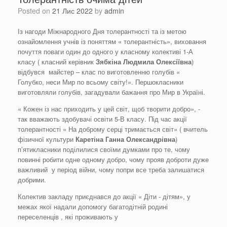
Posted on
21 Лис 2022
by
admin
Із нагоди Міжнародного Дня толерантності та із метою
ознайомлення учнів із поняттям « толерантність», виховання
почуття поваги один до одного у класному колективі 1-А
класу ( класний керівник
Зябкіна Людмила Олексіївна
)
відбувся майстер – клас по виготовленню голубів «
Голубко, неси Мир по всьому світу!». Першокласники
виготовляли голубів, загадували бажання про Мир в Україні.
« Кожен із нас приходить у цей світ, щоб творити добро», -
так вважають здобувачі освіти 5-В класу. Під час акції
толерантності « На доброму серці тримається світ» ( вчитель
фізичної культури
Каретіна Ганна Олександрівна
)
п’ятикласники поділилися своїми думками про те, чому
повинні робити одне одному добро, чому прояв доброти дуже
важливий у період війни, чому попри все треба залишатися
добрими.
Колектив закладу приєднався до акції « Діти - дітям», у
межах якої надали допомогу багатодітній родині
переселенців , які проживають у