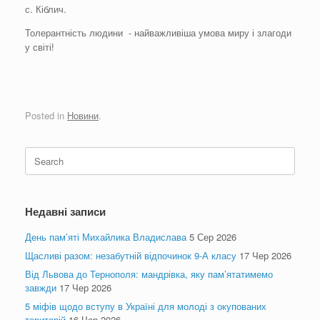
с. Кіблич.
Толерантність людини - найважливіша умова миру і злагоди
у світі!
Posted in
Новини
.
Search
for:
Недавні записи
День пам’яті Михайлика Владислава
5 Сер 2026
Щасливі разом: незабутній відпочинок 9-А класу
17 Чер 2026
Від Львова до Тернополя: мандрівка, яку пам’ятатимемо
завжди
17 Чер 2026
5 міфів щодо вступу в Україні для молоді з окупованих
територій
16 Чер 2026