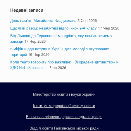
Недавні записи
День пам’яті Михайлика Владислава
5 Сер 2026
Щасливі разом: незабутній відпочинок 9-А класу
17 Чер 2026
Від Львова до Тернополя: мандрівка, яку пам’ятатимемо
завжди
17 Чер 2026
5 міфів щодо вступу в Україні для молоді з окупованих
територій
16 Чер 2026
Коли театр говорить про важливе: «Викрадене дитинство» у
ЗДО №4 «Зірочка»
11 Чер 2026
Міністерство освіти і науки України
Інститут модернізації змісту освіти
Вінницька обласна державна адміністрація
Відділ освіти Гайсинської міської ради