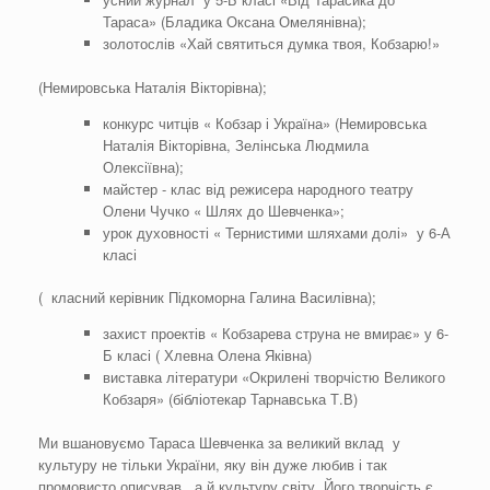
Тараса» (Бладика Оксана Омелянівна);
золотослів «Хай святиться думка твоя, Кобзарю!»
(Немировська Наталія Вікторівна);
конкурс читців « Кобзар і Україна» (Немировська
Наталія Вікторівна, Зелінська Людмила
Олексіївна);
майстер - клас від режисера народного театру
Олени Чучко « Шлях до Шевченка»;
урок духовності « Тернистими шляхами долі» у 6-А
класі
( класний керівник Підкоморна Галина Василівна);
захист проектів « Кобзарева струна не вмирає» у 6-
Б класі ( Хлевна Олена Яківна)
виставка літератури «Окрилені творчістю Великого
Кобзаря» (бібліотекар Тарнавська Т.В)
Ми вшановуємо Тараса Шевченка за великий вклад у
культуру не тільки України, яку він дуже любив і так
промовисто описував, а й культуру світу. Його творчість є