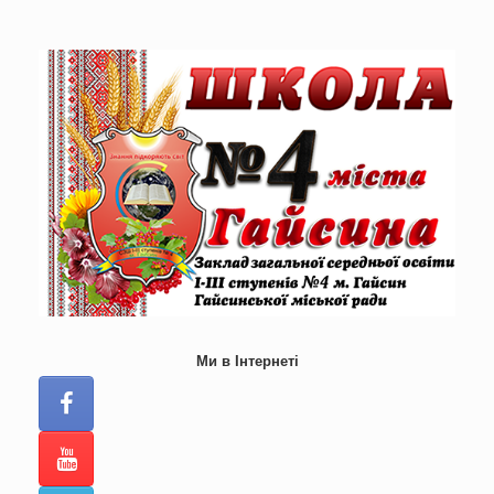
Skip
to
content
Ми в Інтернеті