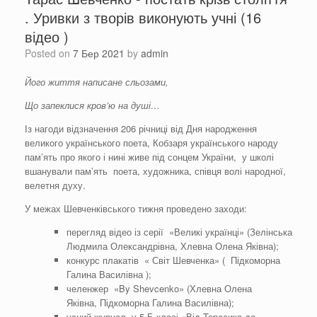
. Уривки з творів виконують учні (16
відео )
Posted on
7 Бер 2021
by
admin
Його життя написане сльозами,
Що запеклися кров’ю на душі…
Із нагоди відзначення 206 річниці від Дня народження
великого українського поета, Кобзаря українського народу
пам’ять про якого і нині живе під сонцем України, у школі
вшанували пам’ять поета, художника, співця волі народної,
велетня духу.
У межах Шевченківського тижня проведено заходи:
перегляд відео із серії «Великі українці» (Зелінська
Людмила Олександрівна, Хлевна Олена Яківна);
конкурс плакатів « Світ Шевченка» ( Підкоморна
Галина Василівна );
челенжер «By Shevcenko» (Хлевна Олена
Яківна, Підкоморна Галина Василівна);
усний журнал у 5-Б класі «Від Тарасика до