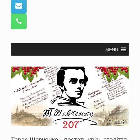
MENU
Тарас Шевченко - постать крізь століття