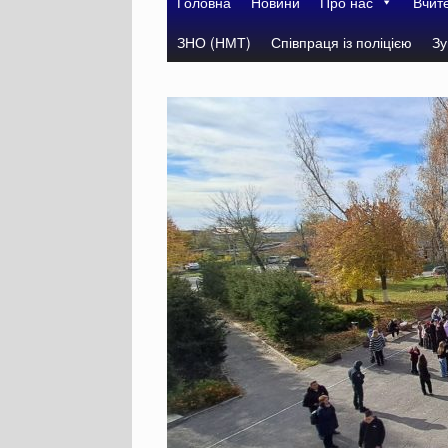
Головна
Новини
Про нас
Вчит
ЗНО (НМТ)
Співпраця із поліцією
Зу