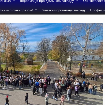
ельська
Інформація про діяльність закладу
ОП “Інтелект 
пинимо булінг разом!
Учнівські організації закладу
Професій