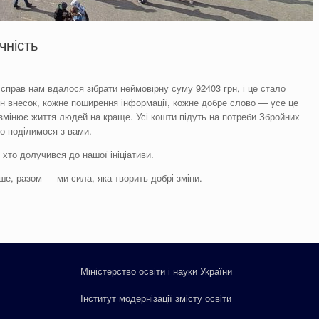
чність
прав нам вдалося зібрати неймовірну суму 92403 грн, і це стало
 внесок, кожне поширення інформації, кожне добре слово — усе це
 змінює життя людей на краще. Усі кошти підуть на потреби Збройних
во поділимося з вами.
хто долучився до нашої ініціативи.
е, разом — ми сила, яка творить добрі зміни.
Міністерство освіти і науки України
Інститут модернізації змісту освіти