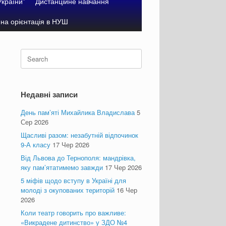
України”
Дистанційне навчання
на орієнтація в НУШ
Search
for:
Недавні записи
День пам’яті Михайлика Владислава
5
Сер 2026
Щасливі разом: незабутній відпочинок
9-А класу
17 Чер 2026
Від Львова до Тернополя: мандрівка,
яку пам’ятатимемо завжди
17 Чер 2026
5 міфів щодо вступу в Україні для
молоді з окупованих територій
16 Чер
2026
Коли театр говорить про важливе:
«Викрадене дитинство» у ЗДО №4