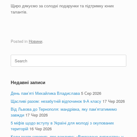
Щиро дякуємо за солодкі подарунки та підтримку юних
талантів.
Posted in
Новини
.
Search
for:
Недавні записи
День пам’яті Михайлика Владислава
5 Сер 2026
Щасливі разом: незабутній відпочинок 9-А класу
17 Чер 2026
Від Львова до Тернополя: мандрівка, яку пам’ятатимемо
завжди
17 Чер 2026
5 міфів щодо вступу в Україні для молоді з окупованих
територій
16 Чер 2026
Коли театр говорить про важливе: «Викрадене дитинство» у