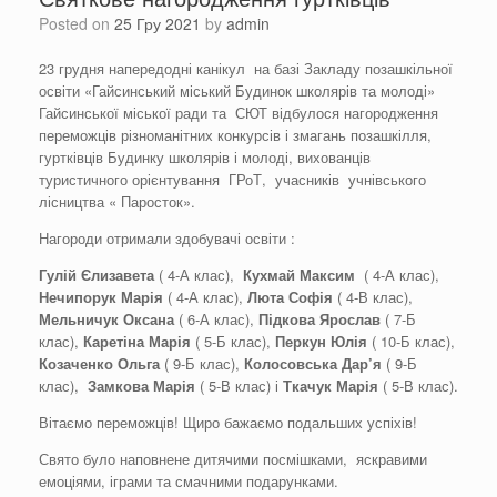
Posted on
25 Гру 2021
by
admin
23 грудня напередодні канікул на базі Закладу позашкільної
освіти «Гайсинський міський Будинок школярів та молоді»
Гайсинської міської ради та СЮТ відбулося нагородження
переможців різноманітних конкурсів і змагань позашкілля,
гуртківців Будинку школярів і молоді, вихованців
туристичного орієнтування ГРоТ, учасників учнівського
лісництва « Паросток».
Нагороди отримали здобувачі освіти :
Гулій Єлизавета
( 4-А клас),
Кухмай Максим
( 4-А клас),
Нечипорук Марія
( 4-А клас),
Люта Софія
( 4-В клас),
Мельничук Оксана
( 6-А клас),
Підкова Ярослав
( 7-Б
клас),
Каретіна Марія
( 5-Б клас),
Перкун Юлія
( 10-Б клас),
Козаченко Ольга
( 9-Б клас),
Колосовська Дар’я
( 9-Б
клас),
Замкова Марія
( 5-В клас) і
Ткачук Марія
( 5-В клас).
Вітаємо переможців! Щиро бажаємо подальших успіхів!
Свято було наповнене дитячими посмішками, яскравими
емоціями, іграми та смачними подарунками.