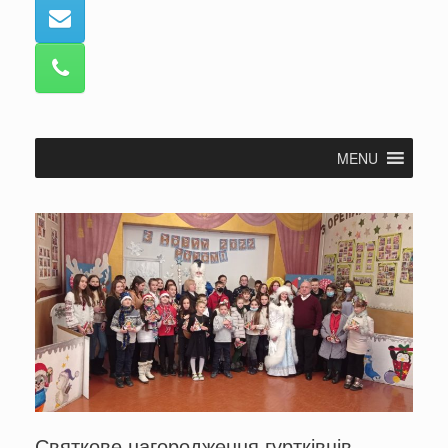
MENU
Святкове нагородження гуртківців