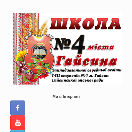
Skip
to
content
Ми в Інтернеті