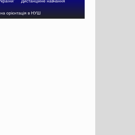
України”
Дистанційне навчання
на орієнтація в НУШ