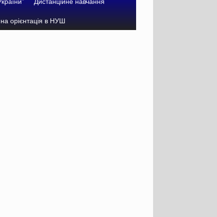
України”
Дистанційне навчання
на орієнтація в НУШ