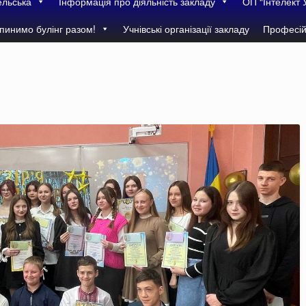
ельська
Інформація про діяльність закладу
ОП “Інтелект 
пинимо булінг разом!
Учнівські організації закладу
Професій