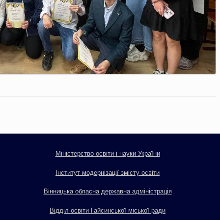
Міністерство освіти і науки України
Інститут модернізації змісту освіти
Вінницька обласна державна адміністрація
Відділ освіти Гайсинської міської ради