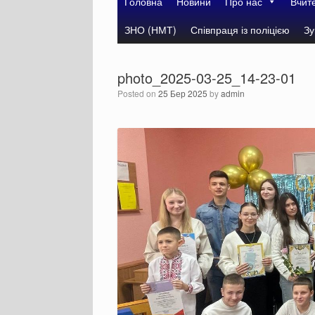
Головна
Новини
Про нас
Вчит
ЗНО (НМТ)
Співпраця із поліцією
Зу
photo_2025-03-25_14-23-01
Posted on
25 Бер 2025
by
admin