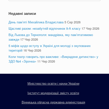
Недавні записи
День пам’яті Михайлика Владислава
5 Сер 2026
Щасливі разом: незабутній відпочинок 9-А класу
17 Чер 2026
Від Львова до Тернополя: мандрівка, яку пам’ятатимемо
завжди
17 Чер 2026
5 міфів щодо вступу в Україні для молоді з окупованих
територій
16 Чер 2026
Коли театр говорить про важливе: «Викрадене дитинство» у
ЗДО №4 «Зірочка»
11 Чер 2026
Міністерство освіти і науки України
Інститут модернізації змісту освіти
Вінницька обласна державна адміністрація