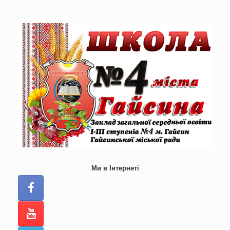
Skip
to
content
Ми в Інтернеті