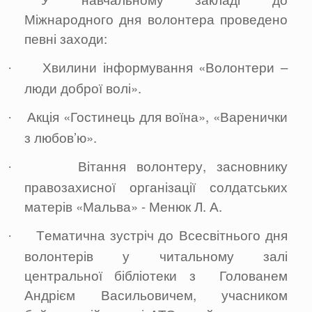
Міжнародного дня волонтера проведено
певні заходи:
Хвилини інформування «Волонтери –
·
люди доброї волі».
Акція «Гостинець для воїна», «Варенички
·
з любов’ю».
Вітання волонтеру, засновнику
·
правозахисної організації солдатських
матерів «Мальва» - Менюк Л. А.
Т
ематичн
а
зустріч
до Всесвітнього дня
·
волонтерів
у читальному залі
центральної бібліотеки з Голованем
Андрієм Васильовичем, учасником