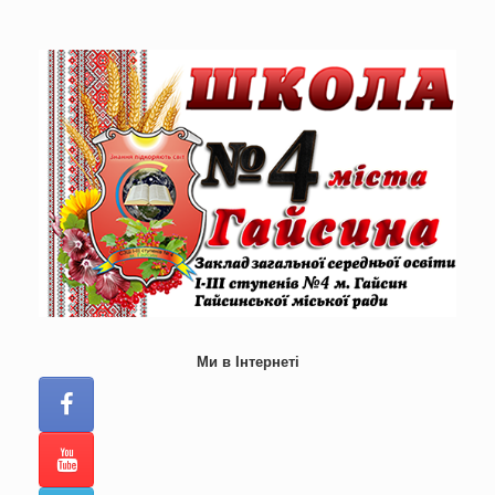
Skip
to
content
Ми в Інтернеті