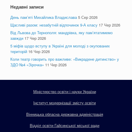
Недавні записи
День пам’яті Михайлика Владислава
5 Сер 2026
Щасливі разом: незабутній відпочинок 9-А класу
17 Чер 2026
Від Львова до Тернополя: мандрівка, яку пам’ятатимемо
завжди
17 Чер 2026
5 міфів щодо вступу в Україні для молоді з окупованих
територій
16 Чер 2026
Коли театр говорить про важливе: «Викрадене дитинство» у
ЗДО №4 «Зірочка»
11 Чер 2026
Міністерство освіти і науки України
Інститут модернізації змісту освіти
Вінницька обласна державна адміністрація
Відділ освіти Гайсинської міської ради