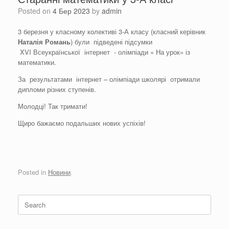
Posted on
4 Бер 2023
by
admin
3 березня у класному колективі 3-А класу (класний керівник
Наталія Романь
) були підведені підсумки
XVI Всеукраїнської інтернет - олімпіади « На урок» із
математики.
За результатами інтернет – олімпіади школярі отримали
дипломи різних ступенів.
Молодці! Так тримати!
Щиро бажаємо подальших нових успіхів!
Posted in
Новини
.
Search
for: