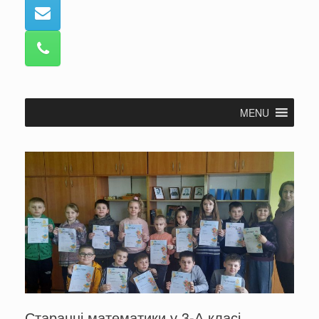
MENU
Старанні математики у 3-А класі