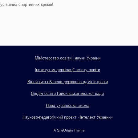
успішних спортивних кроків!
Міністерство освіти і науки України
Інститут модернізації змісту освіти
Вінницька обласна державна адміністрація
Відділ освіти Гайсинської міської ради
Нова українська школа
Науково-педагогічний проєкт «Інтелект України»
A
SiteOrigin
Theme