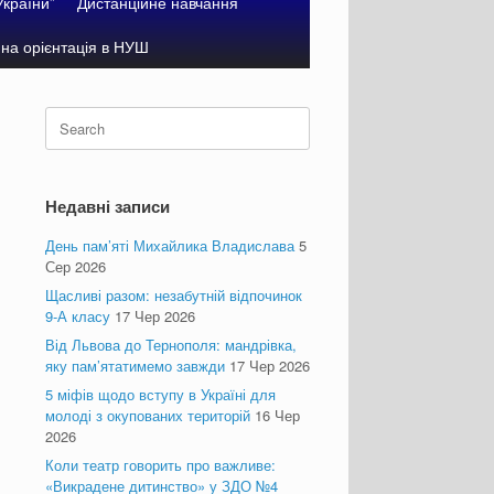
України”
Дистанційне навчання
на орієнтація в НУШ
Search
for:
Недавні записи
День пам’яті Михайлика Владислава
5
Сер 2026
Щасливі разом: незабутній відпочинок
9-А класу
17 Чер 2026
Від Львова до Тернополя: мандрівка,
яку пам’ятатимемо завжди
17 Чер 2026
5 міфів щодо вступу в Україні для
молоді з окупованих територій
16 Чер
2026
Коли театр говорить про важливе:
«Викрадене дитинство» у ЗДО №4