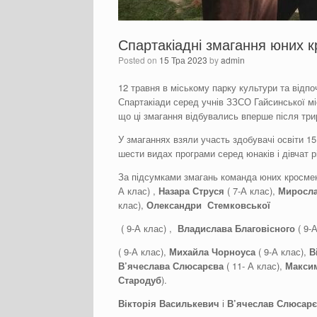
Спартакіадні змагання юних к
Posted on
15 Тра 2023
by
admin
12 травня в міському парку культури та відп
Спартакіади серед учнів ЗЗСО Гайсинської міс
що ці змагання відбувались вперше після три
У змаганнях взяли участь здобувачі освіти 15
шести видах програми серед юнаків і дівчат рі
За підсумками змагань команда юних кросмен
А клас) ,
Назар
а
Струс
я
( 7-А клас),
Миросл
клас),
Олександр
и
Стемковськ
ої
( 9-А клас) ,
Владислав
а
Благовісн
ого
( 9-
( 9-А клас),
Михайл
а
Чорноус
а
( 9-А клас),
В
В
’яче
слава
Слюсарєва
( 11- А клас),
Макс
Стародуб
).
Вікторія Василькевич
і
В’ячеслав
Слюсарє