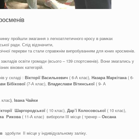
росменів
очинку пройшли змагання з легкоатлетичного кросу в рамках
ької ради. Слід відзначити,
річної перерви та стали справжнім випробуванням для юних кросменів.
 закладів освіти громади (всього – 139 спортсменів). Вони змагались у
зних вікових категорій.
ів у складі :
Вікторі
ї
Василькевич
( 6-А клас),
Назар
а
Маркітан
а
( 6-
ав
и
Бібіков
ої
(7-А клас),
Владислав
и
Вітинськ
ої
( 9- А
А клас
)
,
Іван
а
Чайк
и
ікторі
ї
Шаргородськ
ої
( 10 клас),
Дар’ї
Колосовської
( 10 клас),
има
Рикова
( 11-А клас) вибороли ІІІ місце ( тренер –
Оксана
в
здобули ІІ місце у індивідуальному заліку.