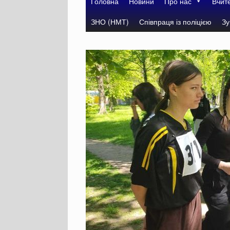
Головна
Новини
Про нас
Вчит
ЗНО (НМТ)
Співпраця із поліцією
Зу