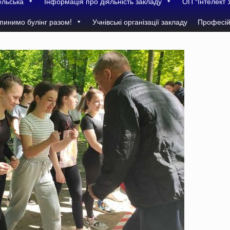
ельська
Інформація про діяльність закладу
ОП “Інтелект 
пинимо булінг разом!
Учнівські організації закладу
Професій