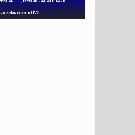
України”
Дистанційне навчання
на орієнтація в НУШ