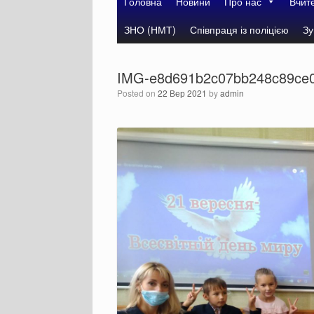
Головна
Новини
Про нас
Вчит
ЗНО (НМТ)
Співпраця із поліцією
Зу
IMG-e8d691b2c07bb248c89ce0
Posted on
22 Вер 2021
by
admin