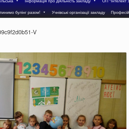
ельська
Інформація про діяльність закладу
ОП “Інтелект 
пинимо булінг разом!
Учнівські організації закладу
Професій
9c9f2d0b51-V