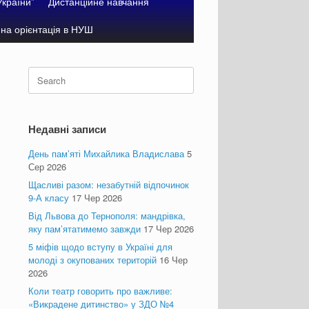
України”
Дистанційне навчання
на орієнтація в НУШ
Search
for:
Недавні записи
День пам’яті Михайлика Владислава
5
Сер 2026
Щасливі разом: незабутній відпочинок
9-А класу
17 Чер 2026
Від Львова до Тернополя: мандрівка,
яку пам’ятатимемо завжди
17 Чер 2026
5 міфів щодо вступу в Україні для
молоді з окупованих територій
16 Чер
2026
Коли театр говорить про важливе:
«Викрадене дитинство» у ЗДО №4