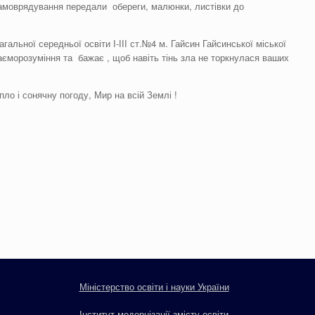
амоврядування передали обереги, малюнки, листівки до
альної середньої освіти І-ІІІ ст.№4 м. Гайсин Гайсинської міської
взаєморозуміння та бажає , щоб навіть тінь зла не торкнулася ваших
ло і сонячну погоду, Мир на всій Землі !
Міністерство освіти і науки України
Інститут модернізації змісту освіти