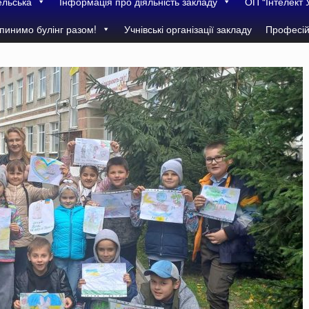
ельська
Інформація про діяльність закладу
ОП “Інтелект 
пинимо булінг разом!
Учнівські організації закладу
Професій