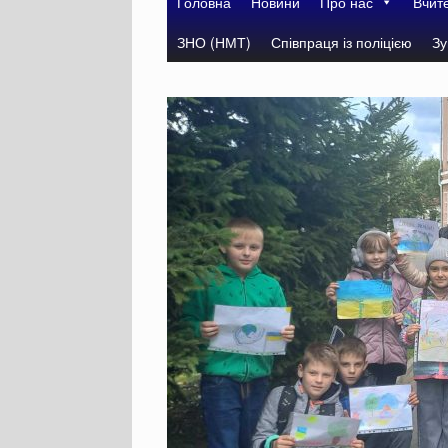
Головна
Новини
Про нас
Вчит
ЗНО (НМТ)
Співпраця із поліцією
Зу