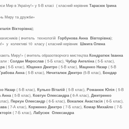
си Мир в Україну!» у 5-В класі ( класний керівник
Тарасюк Ірина
ень Миру та дружби»
талія Вікторівна
);
 захисників ( вчитель технологій
Горбунова Анна Вівторівна
);
!» у колективі 10 класу ( класний керівник
Шмига Олена
ажають Миру!» ( вчитель образотворчого мистецтва
Кондратюк Іванна
тали :
Солдан Мирослав
( 5-Б клас),
Чубар Ангеліна
( 5-Б клас),
іра
( 5-Б клас),
Ющенко Дмитро
( 5-В клас),
Маценко Назар
( 5-В
Грабова Анна
( 5-В клас),
Нечиталюк Дмитро
(5-В клас),
Бондар
ко Назар
( 5-В клас),
Кулько Віталій
( 5-В клас),
Романюк Юлія
( 5-В
а Анна
( 5-В клас),
Ковтун Олександра (
6-А клас),
Дмитренко
клас),
Перкун Олександр
( 6-Б клас),
Вокалюк Анастасія
( 6-Б клас),
лава
( 7-А клас),
Корженко Дмитро
( 7-Б клас),
Комар Михайло
( 7-Б
кторія
( 7-Б клас),
Лабусюк Олександра