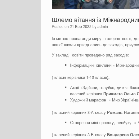
Шлемо вітання із Міжнародн
Posted on
21 Вер 2022
by
admin
Із метою пропаганди миру і толерантності, до
нашої школи приєднались до заходів, приу
У закладі освіти проведено ряд заходів:
Інформаційні хвилини « Міжнародн
( класні керівники 1-10 класів
);
Акції «Здійсни, голубко, дитячі баж
класний керівник
Прикмета Ольга С
Художній марафон « Мир Україні-ща
( класний керівник 3-А класу
Романь Наталія 
Створення міні-проєкту, лепбуку « М
( класний керівник 3-Б класу
Бондарєва Олес