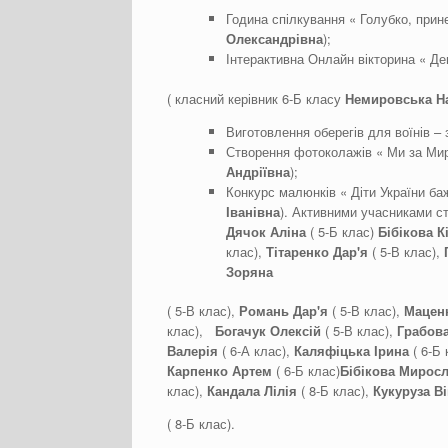
Година спілкування « Голубко, прине
Олександрівна
);
Інтерактивна Онлайн вікторина « Д
( класний керівник 6-Б класу
Немировська На
Виготовлення оберегів для воїнів –
Створення фотоколажів « Ми за Мир
Андріївна
);
Конкурс малюнків « Діти України б
Іванівна
). Активними учасниками с
Дячок Аліна
( 5-Б клас)
Бібікова К
клас),
Тітаренко Дар'я
( 5-В клас),
Зоряна
( 5-В клас),
Романь Дар'я
( 5-В клас),
Мацен
клас),
Богачук Олексій
( 5-В клас),
Грабов
Валерія
( 6-А клас),
Каляфіцька Ірина
( 6-Б 
Карпенко Артем
( 6-Б клас)
Бібікова Мирос
клас),
Кандала Лілія
( 8-Б клас),
Кукуруза Ві
( 8-Б клас).