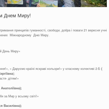
им Днем Миру!
тримання принципів гуманності, свободи, добра і поваги 21 вересня учні
рочених Міжнародному Дню Миру.
ий День Миру»
ання!», « Даруємо країні яскраві кольори!» у класному колективі 2-Б
(
ергіївна
);
стя- дітям!»
Анатоліївна);
и за Мир у всьому світі!»
я Василівна);