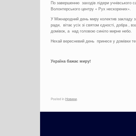
По завершенню заходів лідери учнівського с
Волонтерського центру « Рух нескорених».
У Міжнародний день миру колектив закладу заг
ради, вітає усіх зі святом єдності, добра , 
домівок, а над головою синіло мирне небо.
Нехай вересневий день принесе у домівки теп
Україна бажає миру!
Posted in
Новини
.