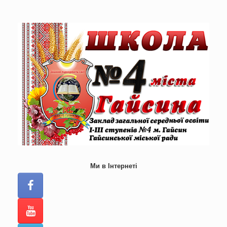
Skip
to
content
Ми в Інтернеті