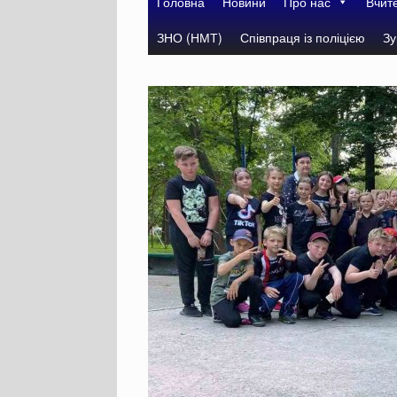
Головна
Новини
Про нас
Вчит
ЗНО (НМТ)
Співпраця із поліцією
Зу