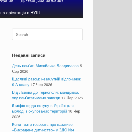
України”
Дистанційне навчання
на орієнтація в НУШ
Search
for:
Недавні записи
День пам’яті Михайлика Владислава
5
Сер 2026
Щасливі разом: незабутній відпочинок
9-А класу
17 Чер 2026
Від Львова до Тернополя: мандрівка,
яку пам’ятатимемо завжди
17 Чер 2026
5 міфів щодо вступу в Україні для
молоді з окупованих територій
16 Чер
2026
Коли театр говорить про важливе:
«Викрадене дитинство» у ЗДО №4