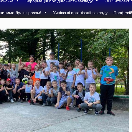
ельська
Інформація про діяльність закладу
ОП “Інтелект 
пинимо булінг разом!
Учнівські організації закладу
Професій