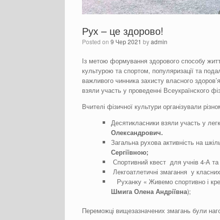
Рух – це здорово!
Posted on
9 Чер 2021
by
admin
Із метою формування здорового способу житт
культурою та спортом, популяризації та пода
важливого чинника захисту власного здоров’я,
взяли участь у проведенні Всеукраїнского фі
Вчителі фізичної культури організували різном
Десятикласники взяли участь у легк
Олександрович.
Загальна рухова активність на шкіл
Сергіївною;
Спортивний квест для учнів 4-А та
Лекгоатлетичні змагання у класних
Руханку « Живемо спортивно і креа
Шмига
Олена Андріїв
н
а
);
Переможці вищезазначених змагань були наг