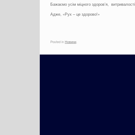
Бажаємо усім міцного здоров’я, витривалості
Адже, «Рух – це здорово!»
Posted in
Новини
.